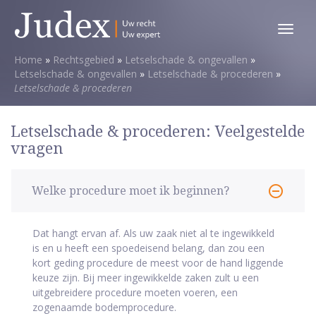
Toggl
menu
Home
»
Rechtsgebied
»
Letselschade & ongevallen
»
Letselschade & ongevallen
»
Letselschade & procederen
»
Letselschade & procederen
Letselschade & procederen: Veelgestelde
vragen
Welke procedure moet ik beginnen?
Dat hangt ervan af. Als uw zaak niet al te ingewikkeld
is en u heeft een spoedeisend belang, dan zou een
kort geding procedure de meest voor de hand liggende
keuze zijn. Bij meer ingewikkelde zaken zult u een
uitgebreidere procedure moeten voeren, een
zogenaamde bodemprocedure.