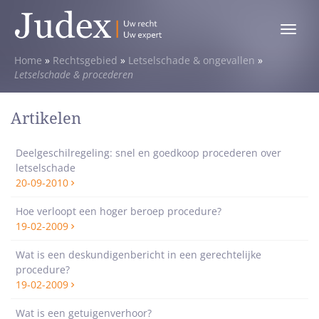
Toggle
menu
Home
»
Rechtsgebied
»
Letselschade & ongevallen
»
Letselschade & procederen
Artikelen
Deelgeschilregeling: snel en goedkoop procederen over
letselschade
20-09-2010
Hoe verloopt een hoger beroep procedure?
19-02-2009
Wat is een deskundigenbericht in een gerechtelijke
procedure?
19-02-2009
Wat is een getuigenverhoor?