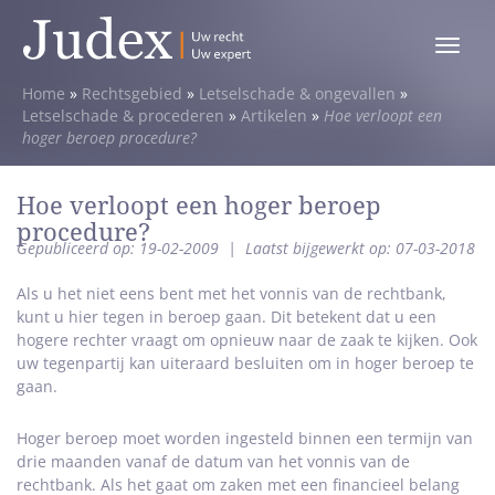
Toggle
menu
Home
»
Rechtsgebied
»
Letselschade & ongevallen
»
Letselschade & procederen
»
Artikelen
»
Hoe verloopt een
hoger beroep procedure?
Hoe verloopt een hoger beroep
procedure?
Gepubliceerd op: 19-02-2009
|
Laatst bijgewerkt op: 07-03-2018
Als u het niet eens bent met het vonnis van de rechtbank,
kunt u hier tegen in beroep gaan. Dit betekent dat u een
hogere rechter vraagt om opnieuw naar de zaak te kijken. Ook
uw tegenpartij kan uiteraard besluiten om in hoger beroep te
gaan.
Hoger beroep moet worden ingesteld binnen een termijn van
drie maanden vanaf de datum van het vonnis van de
rechtbank. Als het gaat om zaken met een financieel belang