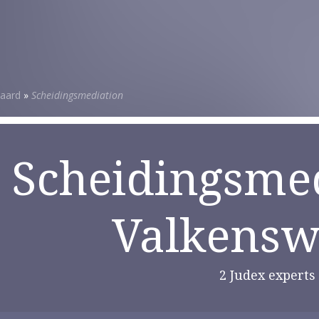
aard
»
Scheidingsmediation
Scheidingsmed
Valkensw
2 Judex experts