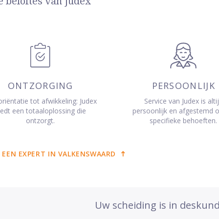
e beloftes van Judex
ONTZORGING
PERSOONLIJK
riëntatie tot afwikkeling: Judex
Service van Judex is alti
iedt een totaaloplossing die
persoonlijk en afgestemd 
ontzorgt.
specifieke behoeften.
 EEN EXPERT IN VALKENSWAARD
Uw scheiding is in deskun