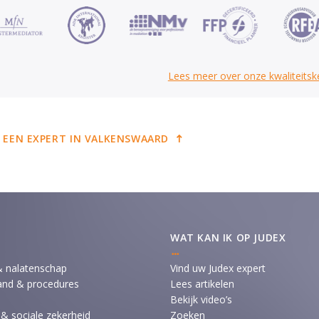
Lees meer over onze kwaliteits
 EEN EXPERT IN VALKENSWAARD
WAT KAN IK OP JUDEX
& nalatenschap
Vind uw Judex expert
and & procedures
Lees artikelen
Bekijk video’s
 & sociale zekerheid
Zoeken