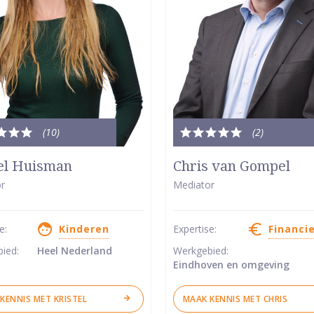
(10
)
(2
)
le
Totale
dering:
waardering:
el Huisman
Chris van Gompel
5
r
Mediator
van
5
se:
Kinderen
Expertise:
Financi
ren
sterren
bied:
Heel Nederland
Werkgebied:
Eindhoven en omgeving
KENNIS MET KRISTEL
MAAK KENNIS MET CHRIS