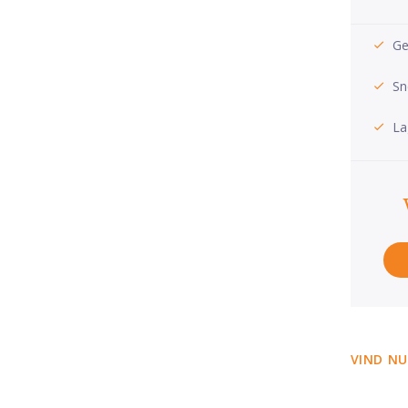
Ge
Sn
La
VIND NU