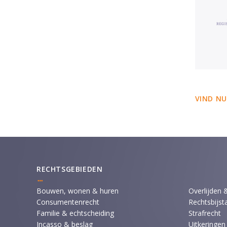
VIND NU
RECHTSGEBIEDEN
Bouwen, wonen & huren
Overlijden 
Consumentenrecht
Rechtsbijst
Familie & echtscheiding
Strafrecht
Incasso & beslag
Uitkeringen