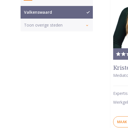
Valkenswaard
Toon overige steden
Tota
waar
Krist
5
Mediato
van
5
Experti
ster
Werkge
MAAK 