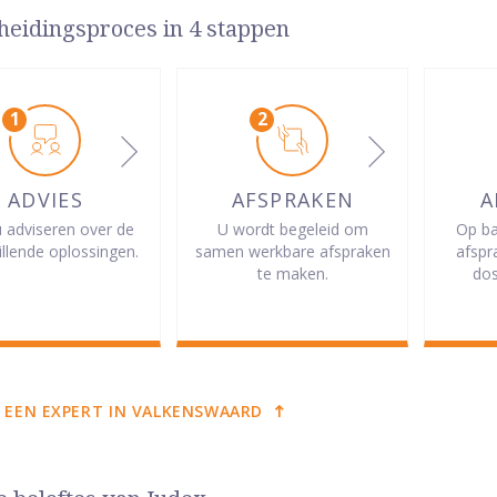
heidingsproces in 4 stappen
ADVIES
AFSPRAKEN
A
u adviseren over de
U wordt begeleid om
Op ba
illende oplossingen.
samen werkbare afspraken
afspr
te maken.
dos
 EEN EXPERT IN VALKENSWAARD