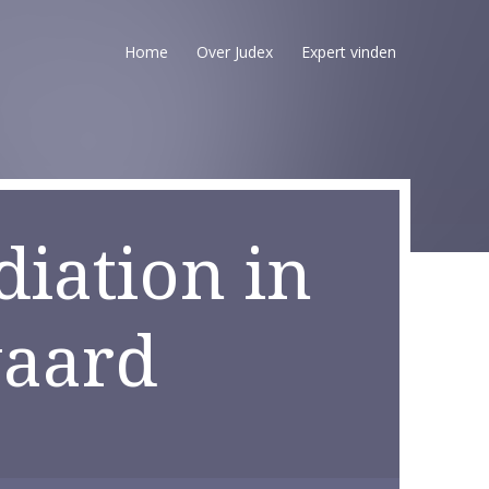
Home
Over Judex
Expert vinden
iation in
aard