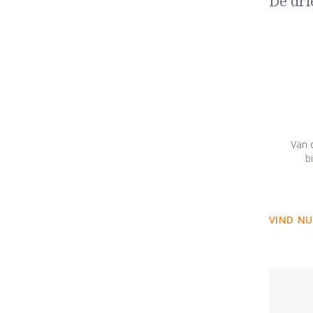
De dri
Van o
b
VIND NU