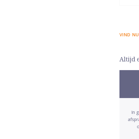
VIND NU
Altijd
In 
afspr
o