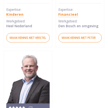
5
5
sterren
sterren
Expertise:
Expertise:
Kinderen
Financieel
Werkgebied:
Werkgebied:
Heel Nederland
Den Bosch en omgeving
MAAK KENNIS MET KRISTEL
MAAK KENNIS MET PETER
(2
)