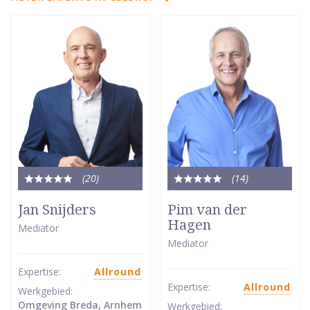
(20
)
(14
)
Totale
Totale
waardering:
waardering:
Jan Snijders
Pim van der
5
5
Hagen
Mediator
van
van
Mediator
5
5
sterren
sterren
Expertise:
Allround
Expertise:
Allround
Werkgebied:
Omgeving Breda, Arnhem
Werkgebied: