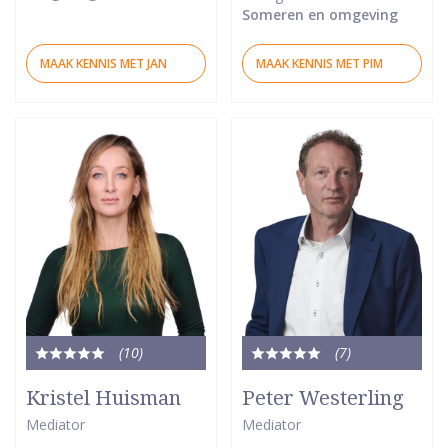
Someren en omgeving
MAAK KENNIS MET JAN
MAAK KENNIS MET PIM
(10
)
(7
)
Totale
Totale
waardering:
waardering:
Kristel Huisman
Peter Westerling
5
5
Mediator
Mediator
van
van