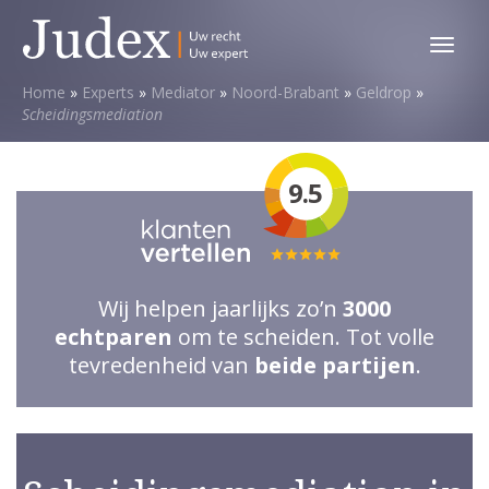
Toggl
menu
Home
»
Experts
»
Mediator
»
Noord-Brabant
»
Geldrop
»
Scheidingsmediation
9.5
Totale
waardering:
Wij helpen jaarlijks zo’n
3000
5
echtparen
om te scheiden. Tot volle
van
tevredenheid van
beide partijen
.
5
sterren