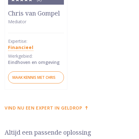
Totale
waardering:
Chris van Gompel
5
Mediator
van
5
sterren
Expertise:
Financieel
Werkgebied:
Eindhoven en omgeving
MAAK KENNIS MET CHRIS
VIND NU EEN EXPERT IN GELDROP
Altijd een passende oplossing