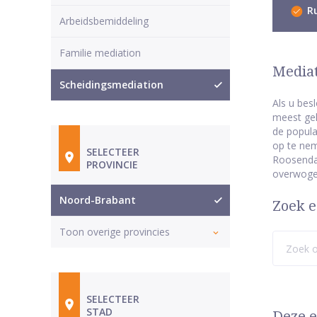
Ru
Arbeidsbemiddeling
Familie mediation
Mediat
Scheidingsmediation
Als u bes
meest gek
de popula
op te nem
SELECTEER
Roosendaa
PROVINCIE
overwoge
Noord-Brabant
Zoek e
Toon overige provincies
SELECTEER
STAD
Deze e