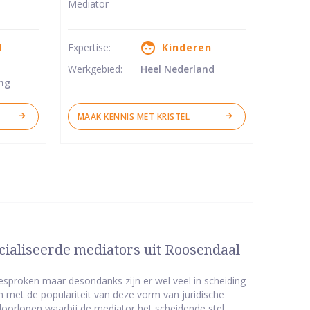
Mediator
van
5
d
Expertise:
Kinderen
sterren
Werkgebied:
Heel Nederland
ng
MAAK KENNIS MET KRISTEL
cialiseerde mediators uit Roosendaal
sproken maar desondanks zijn er wel veel in scheiding
n met de populariteit van deze vorm van juridische
doorlopen waarbij de mediator het scheidende stel