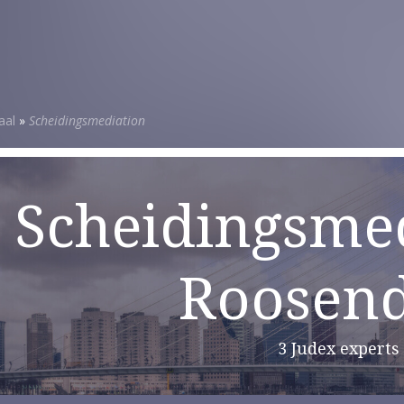
aal
»
Scheidingsmediation
Scheidingsmed
Roosend
3 Judex experts