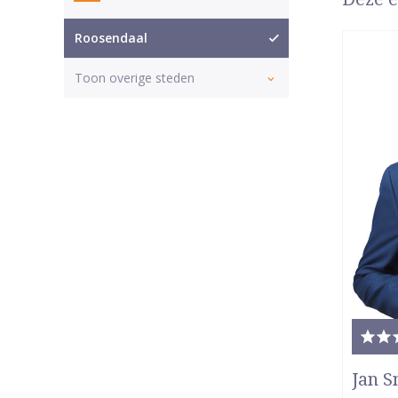
Roosendaal
Toon overige steden
Tota
waar
Jan S
5