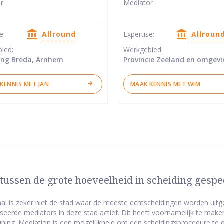
r
Mediator
van
5
se:
Allround
Expertise:
Allroun
ren
sterren
bied:
Werkgebied:
ng Breda, Arnhem
Provincie Zeeland en omgevi
KENNIS MET JAN
MAAK KENNIS MET WIM
tussen de grote hoeveelheid in scheiding gespe
l is zeker niet de stad waar de meeste echtscheidingen worden uitge
iseerde mediators in deze stad actief. Dit heeft voornamelijk te make
ning. Mediation is een mogelijkheid om een scheidingsprocedure te 