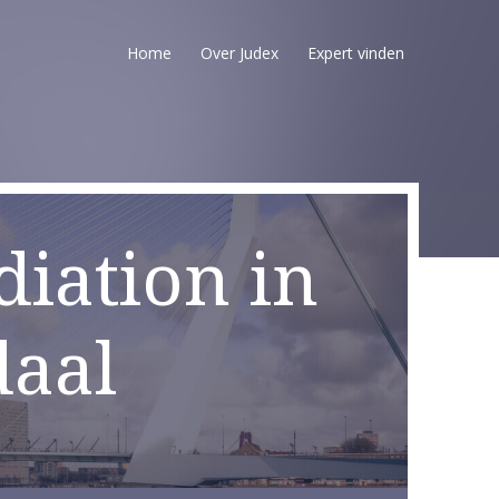
Home
Over Judex
Expert vinden
iation in
aal