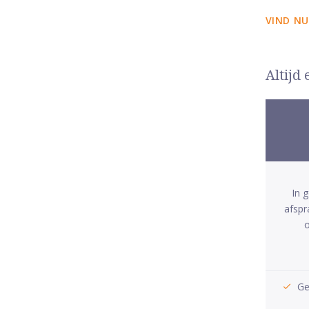
VIND NU
Altijd
In 
afspr
o
Ge