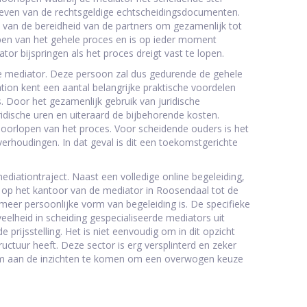
mgeven van de rechtsgeldige echtscheidingsdocumenten.
is van de bereidheid van de partners om gezamenlijk tot
pen van het gehele proces en is op ieder moment
or bijspringen als het proces dreigt vast te lopen.
e mediator. Deze persoon zal dus gedurende de gehele
ation kent een aantal belangrijke praktische voordelen
s. Door het gezamenlijk gebruik van juridische
idische uren en uiteraard de bijbehorende kosten.
oorlopen van het proces. Voor scheidende ouders is het
erhoudingen. In dat geval is dit een toekomstgerichte
iationtraject. Naast een volledige online begeleiding,
 op het kantoor van de mediator in Roosendaal tot de
eer persoonlijke vorm van begeleiding is. De specifieke
elheid in scheiding gespecialiseerde mediators uit
rijsstelling. Het is niet eenvoudig om in dit opzicht
ctuur heeft. Deze sector is erg versplinterd en zeker
k om aan de inzichten te komen om een overwogen keuze