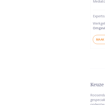
Mediato
van
5
Experti
ster
Werkge
Omgevi
MAAK 
Keuze 
Roosendaa
gespecial
ondersteu