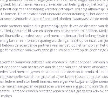
ng biedt bij het maken van afspraken die van belang zijn bij het vor
 heeft een zeer zelfstandig karakter dat vrijwel volledig afhankelijk 
 te komen. De mediator biedt uiteraard ondersteuning bij het doorlo
ar voor eventuele vragen of onduidelijkheden. Daarnaast zal de mediat
ende partners maken dus gezamenlijk gebruik van de diensten van d
 volledig neutraal blijven en alleen een adviserende rol hebben. Medi
et financiële voordeel voor veel mensen uiteraard het belangrijkste i
lening kan er een forse besparing worden gemaakt op de inzet van jur
 hebben de scheidende partners veel invloed op het tempo van het d
g dat mediation vaak weinig tot geen invloed heeft op de onderlinge v
ele vormen waarvoor gekozen kan worden bij het doorlopen van een med
et doorlopen van het traject aan de hand van een of meer afspraken
eden. Veel mensen geven de voorkeur aan deze optie omdat dit een m
ningsbehoefte speelt een grote rol bij de keuze tussen de grote hoeve
l. Iedere mediator heeft immers een eigen werkwijze en bijbehorende p
 te maken aangezien de juridische wereld een erg gecompliceerde stru
sparant. Hierdoor ervaren rechtzoekenden het als groot struikelblo
n maken.