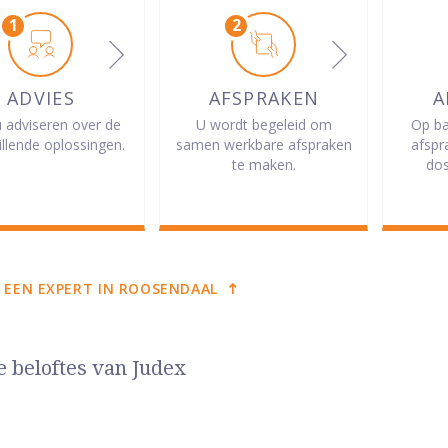
ADVIES
AFSPRAKEN
A
u adviseren over de
U wordt begeleid om
Op ba
illende oplossingen.
samen werkbare afspraken
afspr
te maken.
dos
 EEN EXPERT IN ROOSENDAAL
e beloftes van Judex