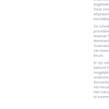
begeleidi
Deze vorm
afspraken
beschikba
De scheid
procedure
waarvan h
dienstver
Daarnaast
van belan
keuze.
Er zijn v
behoort h
mogelijkh
ondersteu
Roosendaa
een keuze
niet tran
te kunne