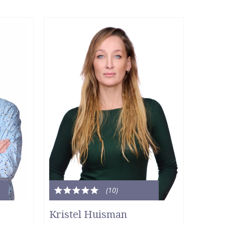
(10
)
Totale
waardering:
Kristel Huisman
5