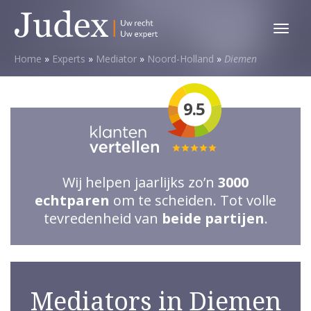
Toggl
menu
Home
»
Experts
»
Mediator
»
Noord-Holland
»
Diemen
9.5
Totale
waardering:
Wij helpen jaarlijks zo’n
3000
5
echtparen
om te scheiden. Tot volle
van
tevredenheid van
beide partijen
.
5
sterren
Mediators in Diemen