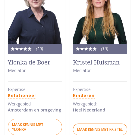
(20
)
(10
)
Totale
Totale
waardering:
waardering:
Ylonka de Boer
Kristel Huisman
5
5
Mediator
Mediator
van
van
5
5
sterren
sterren
Expertise:
Expertise:
Relationeel
Kinderen
Werkgebied:
Werkgebied:
Amsterdam en omgeving
Heel Nederland
MAAK KENNIS MET
YLONKA
MAAK KENNIS MET KRISTEL