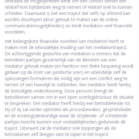
uiteraard de mogelijkheden biedt om een conflict binnen een
relatief kort tijdsbestek weg te nemen of relatief snel te kunnen
scheiden. Daarnaast is het een traject dat zelfs op afstand kan
worden doorlopen (door gebruik te maken van de online
communicatiemogelijkheden) en biedt mediation veel financiële
voordelen.
Het belangrijkste financiële voordeel van mediation heeft te
maken met de inhoudelijke invulling van het mediationtraject.
De achterliggende gedachte van mediation is immers dat de
betrokken partijen gezamenlijk van de diensten van een
mediator gebruik maken (en hierdoor een flinke besparing wordt
gedaan op de inzet van juridische uren) en uiteindelijk zelf de
oplossingen formuleren die nodig zijn om een conflict weg te
nemen of een huwelijk te ontbinden. Een mediator biedt hierbij
de benodigde ondersteuning. Deze persoon brengt de
betrokkenen samen om in een open overlegstructuur de situatie
te bespreken. Een mediator heeft hierbij een bemiddelende rol.
Hij of zij zal verder optreden als procesbewaker, gespreksleider
en de ervaringsdeskundige waar de strijdende- of scheidende
partijen terecht kunnen voor onduidelijkheden gedurende dit
traject. Uiteraard zal de mediator ook bijspringen als de
betrokkenen zelf dreigen vast te lopen in het traject.