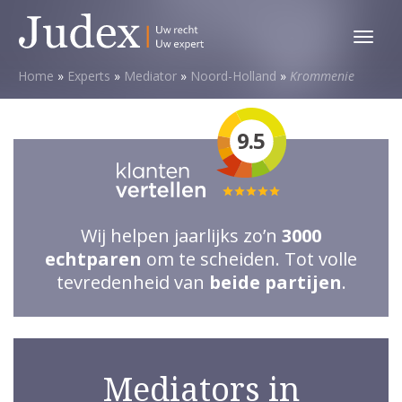
Toggl
menu
Home
»
Experts
»
Mediator
»
Noord-Holland
»
Krommenie
9.5
Totale
waardering:
Wij helpen jaarlijks zo’n
3000
5
echtparen
om te scheiden. Tot volle
van
tevredenheid van
beide partijen
.
5
sterren
Mediators in