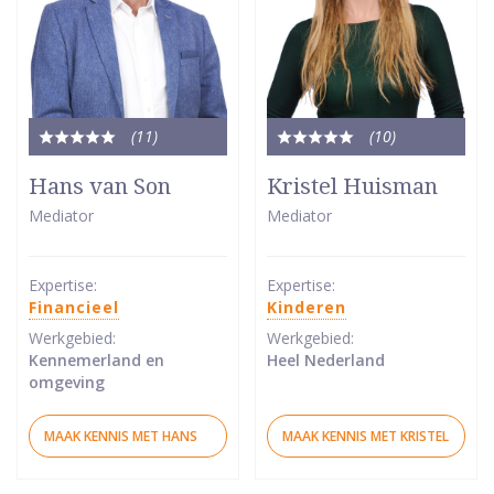
(11
)
(10
)
Totale
Totale
waardering:
waardering:
Hans van Son
Kristel Huisman
5
5
Mediator
Mediator
van
van
5
5
sterren
sterren
Expertise:
Expertise:
Financieel
Kinderen
Werkgebied:
Werkgebied:
Kennemerland en
Heel Nederland
omgeving
MAAK KENNIS MET HANS
MAAK KENNIS MET KRISTEL