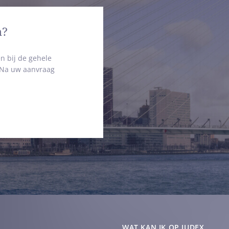
n?
n bij de gehele
. Na uw aanvraag
WAT KAN IK OP JUDEX