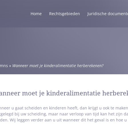
Home
Rechtsgebieden
Juridische document
umns
»
Wanneer moet je kinderalimentatie herberekenen?
nneer moet je kinderalimentatie herber
neer u gaat scheiden en kinderen heeft, dan krijgt u ook te make
tgelegd bij uw scheiding, maar naar verloop van tijd kan het zijn 
den. Wij leggen verder aan u uit wanneer dit het geval is en hoe u