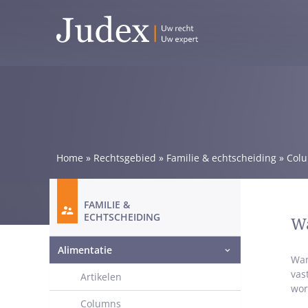
Home
»
Rechtsgebied
»
Familie & echtscheiding
»
Col
FAMILIE &
ECHTSCHEIDING
Wa
Alimentatie
Wan
vas
Artikelen
wor
Columns