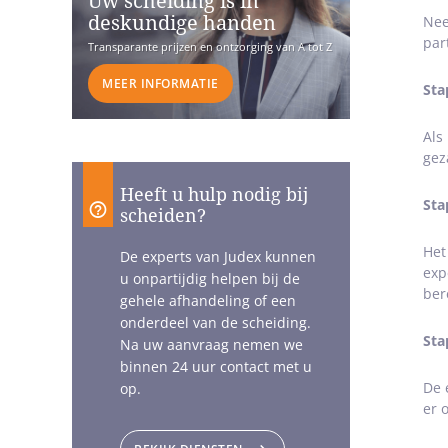
Uw scheiding is in
deskundige handen
Nee
par
Transparante prijzen en ontzorging van A tot Z
MEER INFORMATIE
Sta
Als
gez
Heeft u hulp nodig bij
Sta
scheiden?
Het
De experts van Judex kunnen
exp
u onpartijdig helpen bij de
ber
gehele afhandeling of een
onderdeel van de scheiding.
Sta
Na uw aanvraag nemen we
binnen 24 uur contact met u
De 
op.
er 