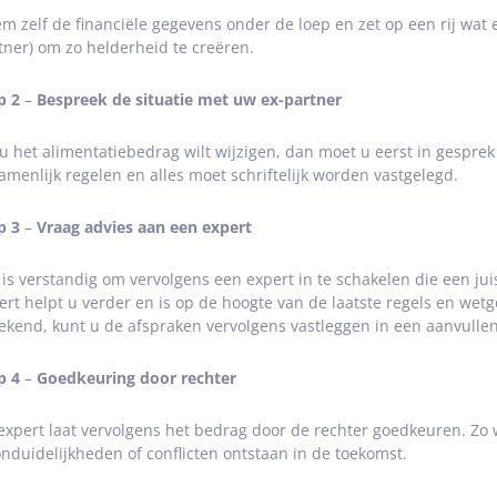
m zelf de financiële gegevens onder de loep en zet op een rij wat e
tner) om zo helderheid te creëren.
p 2
–
Bespreek de situatie met uw ex-partner
 u het alimentatiebedrag wilt wijzigen, dan moet u eerst in gespre
amenlijk regelen en alles moet schriftelijk worden vastgelegd.
p 3
–
Vraag advies aan een expert
 is verstandig om vervolgens een expert in te schakelen die een ju
ert helpt u verder en is op de hoogte van de laatste regels en wetg
ekend, kunt u de afspraken vervolgens vastleggen in een aanvull
p 4
–
Goedkeuring door rechter
expert laat vervolgens het bedrag door de rechter goedkeuren. Zo 
onduidelijkheden of conflicten ontstaan in de toekomst.