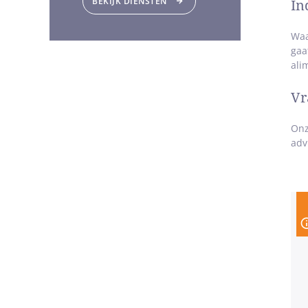
BEKIJK DIENSTEN
In
Waa
gaa
ali
Vr
On
adv