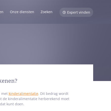
en
Onze diensten
Zoeken
Expert vinden
ekenen?
n met
kinderalimentatie
. Dit bedrag wordt
dat de kinderalimentatie herberekend moet
 dat kunt doen.