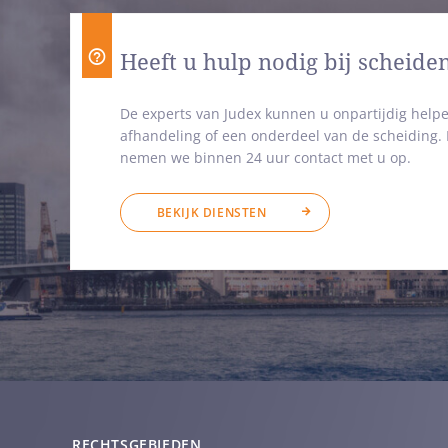
Heeft u hulp nodig bij scheide
De experts van Judex kunnen u onpartijdig helpe
afhandeling of een onderdeel van de scheiding
nemen we binnen 24 uur contact met u op.
BEKIJK DIENSTEN
RECHTSGEBIEDEN