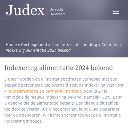
Toggle
menu
Home
»
Rechtsgebied
»
Familie & echtscheiding
»
Columns
»
Indexering alimentatie 2024 bekend
Indexering alimentatie 2024 bekend
Elk jaar worden de alimentatiebedragen verhoogd met een
bepaald percentage. De overheid stelt de indexering vast voor
kinderalimentatie
en
partneralimentatie
. Voor 2024 is
inmiddels de nieuwe indexering bekend, namelijk 6,2%. Bent
u degene die de alimentatie betaalt? Dan dient u dit zelf op
tijd door te voeren. Als u het ontvangt, kunt u uw ex-partner
hier op attenderen. Wij lichten verder toe wat de alimentatie
indexering inhoudt.