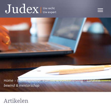
Toggle
menu
Home
»
Rechtsgebied
»
Familie & echtscheiding
»
Curatele,
bewind & mentorschap
Artikelen