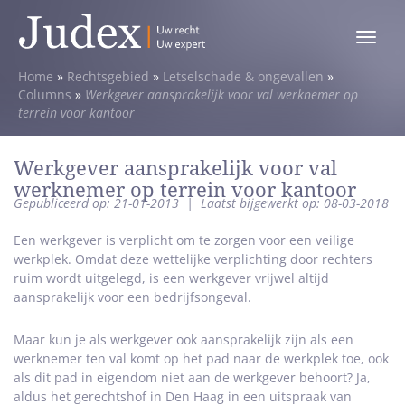
Toggle
menu
Home
»
Rechtsgebied
»
Letselschade & ongevallen
»
Columns
»
Werkgever aansprakelijk voor val werknemer op
terrein voor kantoor
Werkgever aansprakelijk voor val
werknemer op terrein voor kantoor
Gepubliceerd op: 21-01-2013
|
Laatst bijgewerkt op: 08-03-2018
Een werkgever is verplicht om te zorgen voor een veilige
werkplek. Omdat deze wettelijke verplichting door rechters
ruim wordt uitgelegd, is een werkgever vrijwel altijd
aansprakelijk voor een bedrijfsongeval.
Maar kun je als werkgever ook aansprakelijk zijn als een
werknemer ten val komt op het pad naar de werkplek toe, ook
als dit pad in eigendom niet aan de werkgever behoort? Ja,
aldus het gerechtshof in Den Haag in een uitspraak van