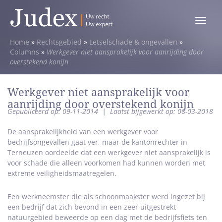
Toggle
menu
Home
»
Rechtsgebied
»
Letselschade & ongevallen
»
Columns
»
Werkgever niet aansprakelijk voor aanrijding door
overstekend konijn
Werkgever niet aansprakelijk voor
aanrijding door overstekend konijn
Gepubliceerd op: 09-11-2014
|
Laatst bijgewerkt op: 08-03-2018
De aansprakelijkheid van een werkgever voor
bedrijfsongevallen gaat ver, maar de kantonrechter in
Terneuzen oordeelde dat een werkgever niet aansprakelijk is
voor schade die alleen voorkomen had kunnen worden met
extreme veiligheidsmaatregelen.
Een werkneemster die als schoonmaakster werd ingezet bij
een bedrijf dat zich bevond in een zeer uitgestrekt
natuurgebied beweerde op een dag met de bedrijfsfiets ten