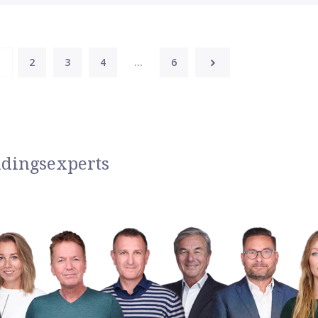
1
2
3
4
…
6
idingsexperts