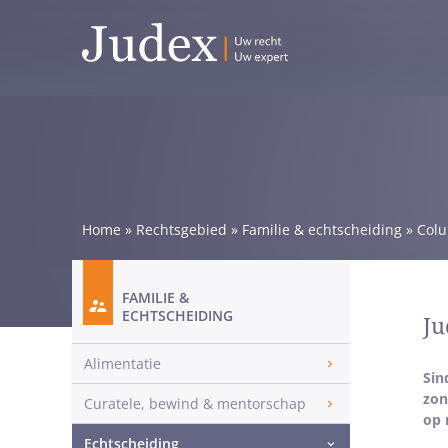
Home
»
Rechtsgebied
»
Familie & echtscheiding
»
Col
FAMILIE &
ECHTSCHEIDING
Ju
Alimentatie
Sin
zon
Curatele, bewind & mentorschap
op 
Echtscheiding