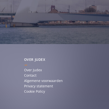
OVER JUDEX
Over Judex
Contact
Algemene voorwaarden
Privacy statement
Cookie Policy