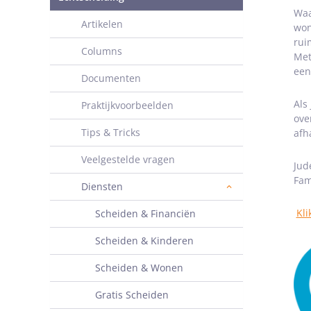
Waa
Artikelen
won
rui
Columns
Met
een
Documenten
Als
Praktijkvoorbeelden
ove
Tips & Tricks
afh
Veelgestelde vragen
Jud
Fam
Diensten
Kli
Scheiden & Financiën
Scheiden & Kinderen
Scheiden & Wonen
Gratis Scheiden