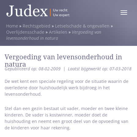
Toggle
menu
Home
»
Rechtsgebied
»
Letselschade & ongevallen
»
Overlijdensschade
»
Artikelen
»
Vergoeding van
levensonderhoud in natura
Vergoeding van levensonderhoud in
natura
Gepubliceerd op: 08-02-2009
|
Laatst bijgewerkt op: 07-03-2018
De wet kent een speciale regeling voor de situatie waarin de
overledene door huishoudelijk werk bijdroeg in het
levensonderhoud.
Stel dan een gezin bestaat uit vader, moeder en twee kleine
kinderen. De vader is kostwinner, moeder doet de
huishouding en neemt een groot deel van de opvoeding van
de kinderen voor haar rekening.