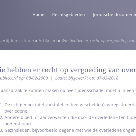
Home
Rechtsgebieden
Juridische document
verlijdensschade
»
Artikelen
»
Wie hebben er recht op vergoeding van
e hebben er recht op vergoeding van over
ubliceerd op: 08-02-2009
|
Laatst bijgewerkt op: 07-03-2018
aanspraak te kunnen maken op overlijdensschade, moet u in een v
De echtgenoot (niet van tafel en bed gescheiden), geregistreer
overledene.
Andere bloed- of aanverwanten die door de overledene ten tijden
ondersteund.
Gezinsleden, bijvoorbeeld degene met wie de overledene ong