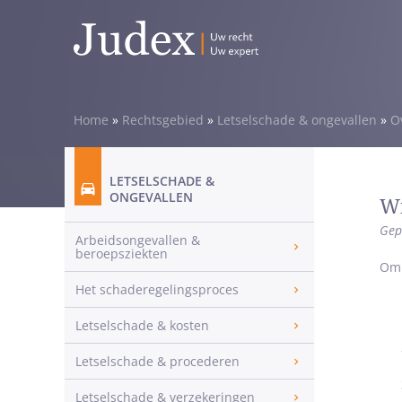
Home
»
Rechtsgebied
»
Letselschade & ongevallen
»
O
LETSELSCHADE &
ONGEVALLEN
Wi
Gep
Arbeidsongevallen &
beroepsziekten
Om 
Het schaderegelingsproces
Letselschade & kosten
Letselschade & procederen
Letselschade & verzekeringen