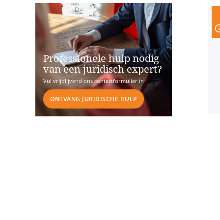
Professionele hulp nodig
van een juridisch expert?
Vul vrijblijvend ons contactformulier in
ONTVANG JURIDISCHE HULP