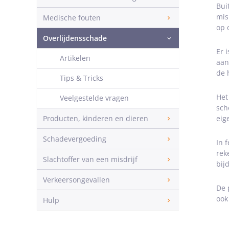
Bui
mis
Medische fouten
op 
Overlijdensschade
Er 
Artikelen
aan
de 
Tips & Tricks
Het
Veelgestelde vragen
sch
Producten, kinderen en dieren
eig
Schadevergoeding
In 
rek
Slachtoffer van een misdrijf
bij
Verkeersongevallen
De 
ook
Hulp