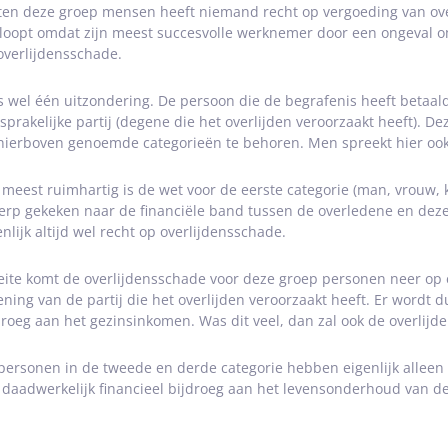
ten deze groep mensen heeft niemand recht op vergoeding van ove
loopt omdat zijn meest succesvolle werknemer door een ongeval om
overlijdensschade.
is wel één uitzondering. De persoon die de begrafenis heeft betaal
sprakelijke partij (degene die het overlijden veroorzaakt heeft). De
hierboven genoemde categorieën te behoren. Men spreekt hier oo
 meest ruimhartig is de wet voor de eerste categorie (man, vrouw, 
erp gekeken naar de financiële band tussen de overledene en de
enlijk altijd wel recht op overlijdensschade.
feite komt de overlijdensschade voor deze groep personen neer op 
ening van de partij die het overlijden veroorzaakt heeft. Er wordt
droeg aan het gezinsinkomen. Was dit veel, dan zal ook de overlijd
personen in de tweede en derde categorie hebben eigenlijk alleen 
 daadwerkelijk financieel bijdroeg aan het levensonderhoud van d