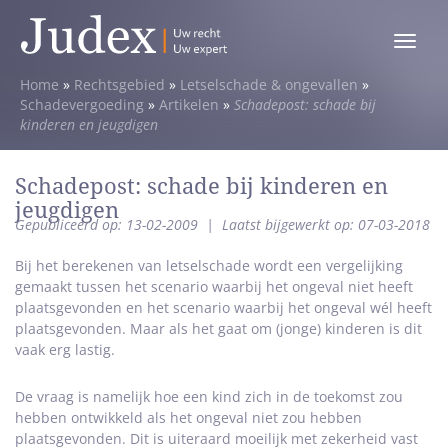
Toggle
menu
Home
»
Rechtsgebied
»
Letselschade & ongevallen
»
Schadevergoeding
»
Artikelen
»
Schadepost: schade bij
kinderen en jeugdigen
Schadepost: schade bij kinderen en
jeugdigen
Gepubliceerd op: 13-02-2009
|
Laatst bijgewerkt op: 07-03-2018
Bij het berekenen van letselschade wordt een vergelijking
gemaakt tussen het scenario waarbij het ongeval niet heeft
plaatsgevonden en het scenario waarbij het ongeval wél heeft
plaatsgevonden. Maar als het gaat om (jonge) kinderen is dit
vaak erg lastig.
De vraag is namelijk hoe een kind zich in de toekomst zou
hebben ontwikkeld als het ongeval niet zou hebben
plaatsgevonden. Dit is uiteraard moeilijk met zekerheid vast