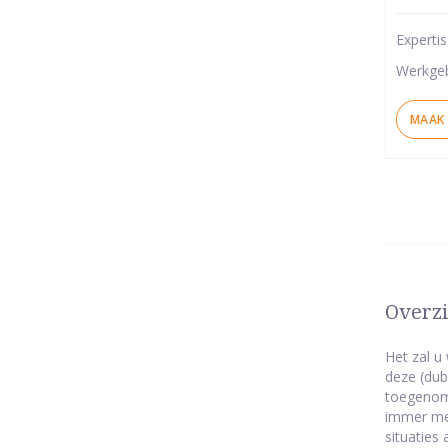
5
Experti
ster
Werkge
MAAK 
Overzi
Het zal u
deze (dub
toegenome
immer med
situaties 