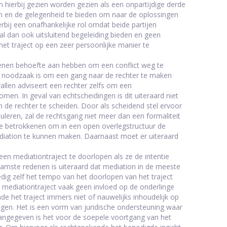
kan hierbij gezien worden gezien als een onpartijdige derde
ken en de gelegenheid te bieden om naar de oplossingen
rbij een onafhankelijke rol omdat beide partijen
l dan ook uitsluitend begeleiding bieden en geen
t traject op een zeer persoonlijke manier te
kenen behoefte aan hebben om een conflict weg te
 noodzaak is om een gang naar de rechter te maken
allen adviseert een rechter zelfs om een
men. In geval van echtscheidingen is dit uiteraard niet
n de rechter te scheiden. Door als scheidend stel ervoor
leren, zal de rechtsgang niet meer dan een formaliteit
 de betrokkenen om in een open overlegstructuur de
ediation te kunnen maken. Daarnaast moet er uiteraard
n mediationtraject te doorlopen als ze de intentie
amste redenen is uiteraard dat mediation in de meeste
edig zelf het tempo van het doorlopen van het traject
 mediationtraject vaak geen invloed op de onderlinge
e het traject immers niet of nauwelijks inhoudelijk op
ngen. Het is een vorm van juridische ondersteuning waar
angegeven is het voor de soepele voortgang van het