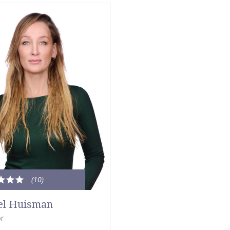
(10
)
le
dering:
el Huisman
r