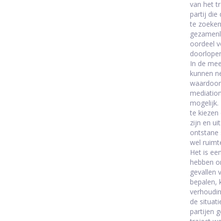
van het tr
partij di
te zoeken
gezamenli
oordeel v
doorlopen
In de mee
kunnen ne
waardoor 
mediation
mogelijk.
te kiezen
zijn en u
ontstane 
wel ruimt
Het is ee
hebben om
gevallen 
bepalen, 
verhoudin
de situat
partijen 