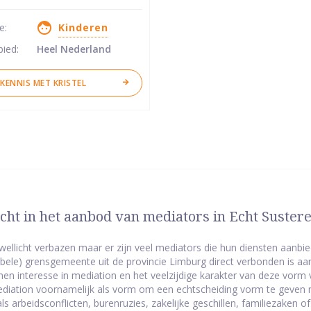
se:
Kinderen
ren
bied:
Heel Nederland
KENNIS MET KRISTEL
cht in het aanbod van mediators in Echt Suster
 wellicht verbazen maar er zijn veel mediators die hun diensten aanbie
bele) grensgemeente uit de provincie Limburg direct verbonden is aan
n interesse in mediation en het veelzijdige karakter van deze vorm 
iation voornamelijk als vorm om een echtscheiding vorm te geven m
als arbeidsconflicten, burenruzies, zakelijke geschillen, familiezaken 