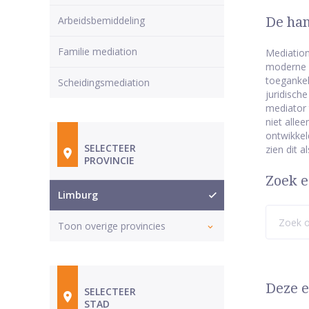
Arbeidsbemiddeling
De han
Familie mediation
Mediation
moderne v
toegankel
Scheidingsmediation
juridisch
mediator 
niet alle
ontwikkel
SELECTEER
zien dit 
PROVINCIE
Zoek e
Limburg
Toon overige provincies
Deze e
SELECTEER
STAD