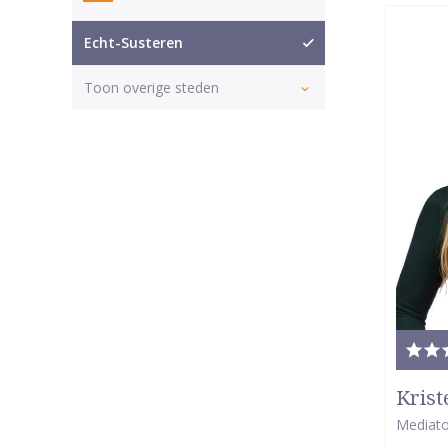
Echt-Susteren
Toon overige steden
Tota
waar
Krist
5
Mediato
van