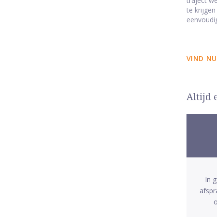
traject w
te krijge
eenvoudig
VIND NU
Altijd
In 
afspr
o