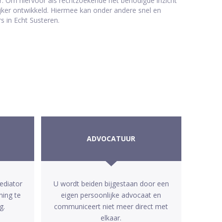
r. Om hiervoor als rechtzoekende het benodigde inzicht
lijker ontwikkeld. Hiermee kan onder andere snel en
 in Echt Susteren.
ADVOCATUUR
ediator
U wordt beiden bijgestaan door een
ming te
eigen persoonlijke advocaat en
g.
communiceert niet meer direct met
elkaar.