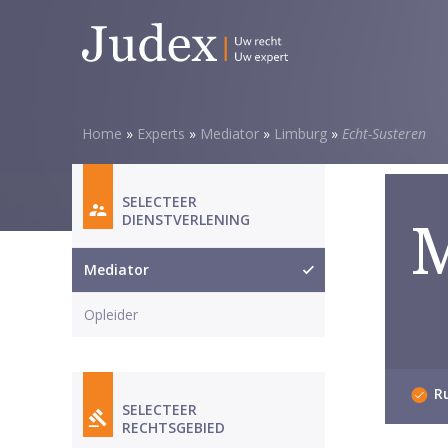
5
van
5
sterren
Home
»
Experts
»
Mediator
»
Limburg
»
Echt-Susteren
SELECTEER
DIENSTVERLENING
M
Mediator
Opleider
Ru
SELECTEER
RECHTSGEBIED