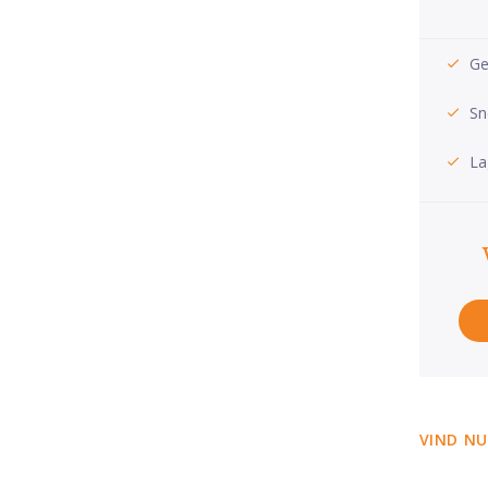
Ge
Sn
La
VIND NU