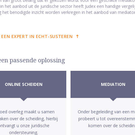
el van groot belang dat er gekozen wordt voor een geschikte mediato
n in het aanbod uit de juridische sector heeft Judex een handige verge
 het benodigde inzicht worden verkregen in het aanbod van mediators
 EEN EXPERT IN ECHT-SUSTEREN
 een passende oplossing
ONLINE SCHEIDEN
MEDIATION
goed overleg maakt u samen
Onder begeleiding van een m
aken over de scheiding, hierbij
probeert u tot overeenstem
ntvangt u onze juridische
komen over de scheidin
ondersteuning.