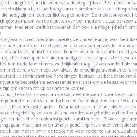
aject is in grote lijnen in iedere situatie vergelijkbaar. Een mediator 
e de betrokkenen bij elkaar brengt om de ontstane situatie te bespre
 die nodig zijn om een conflict weg te nemen. De mediator vervult hie
jk gebruik maken van de diensten van een mediator. Deze persoon za
ormen. Mediation biedt betrokkenen dan ook alle mogelijkheden om he
.
ste gevallen biedt mediation precies die ondersteuning waar betrok
men. Hiermee kan in veel gevallen ook voorkomen worden dat er de
uiteraard veel juridische kosten kunnen worden bespaard. In veel gev
traject te doorlopen om niet (onnodig) tot een uitspraak te hoeven ko
 Het is in Nederland immers wettelijk niet mogelijk om zonder hulp va
 om met behulp van mediation alvast de onderlinge afspraken te formu
itsluitend uit administratieve handelingen bestaan. De bereidheid van
situatie te bespreken is een essentiële vereiste om de keuze voor m
e zijn om samen tot oplossingen te komen.
nvoudig te verklaren waarom steeds meer mensen ervoor kiezen om ee
 gebruik te maken van juridische dienstverlening. Een van de voorna
veruit de voordeligste optie is. Daarnaast kunnen de betrokkenen voll
kan de begeleiding zelfs op afstand worden aangeboden en heeft een
gen omdat het een toekomstgericht karakter heeft. Er wordt gedurend
ie ingegaan maar juist voornamelijk gericht op het vinden van oplossi
gebruik van maken om in de toekomst weer verder te kunnen. Zoals a