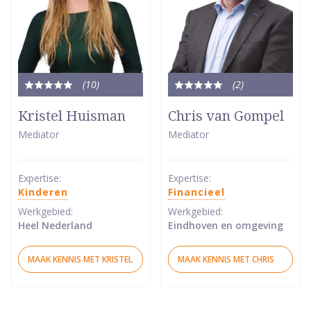
(10
)
(2
)
Totale
Totale
waardering:
waardering:
Kristel Huisman
Chris van Gompel
5
5
Mediator
Mediator
van
van
5
5
sterren
sterren
Expertise:
Expertise:
Kinderen
Financieel
Werkgebied:
Werkgebied:
Heel Nederland
Eindhoven en omgeving
MAAK KENNIS MET KRISTEL
MAAK KENNIS MET CHRIS