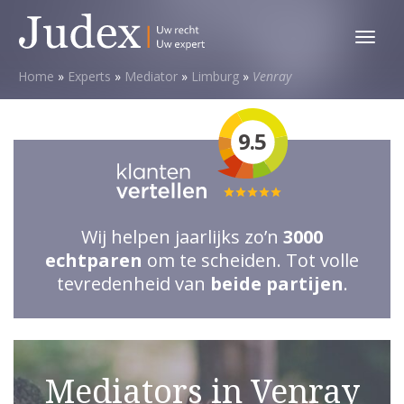
Toggl
menu
Home
»
Experts
»
Mediator
»
Limburg
»
Venray
9.5
Totale
waardering:
Wij helpen jaarlijks zo’n
3000
5
echtparen
om te scheiden. Tot volle
van
tevredenheid van
beide partijen
.
5
sterren
Mediators in Venray