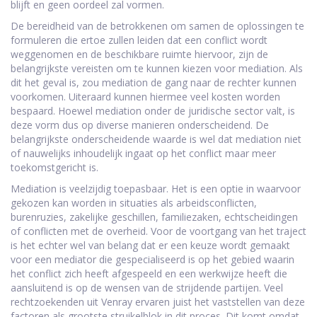
blijft en geen oordeel zal vormen.
De bereidheid van de betrokkenen om samen de oplossingen te
formuleren die ertoe zullen leiden dat een conflict wordt
weggenomen en de beschikbare ruimte hiervoor, zijn de
belangrijkste vereisten om te kunnen kiezen voor mediation. Als
dit het geval is, zou mediation de gang naar de rechter kunnen
voorkomen. Uiteraard kunnen hiermee veel kosten worden
bespaard. Hoewel mediation onder de juridische sector valt, is
deze vorm dus op diverse manieren onderscheidend. De
belangrijkste onderscheidende waarde is wel dat mediation niet
of nauwelijks inhoudelijk ingaat op het conflict maar meer
toekomstgericht is.
Mediation is veelzijdig toepasbaar. Het is een optie in waarvoor
gekozen kan worden in situaties als arbeidsconflicten,
burenruzies, zakelijke geschillen, familiezaken, echtscheidingen
of conflicten met de overheid. Voor de voortgang van het traject
is het echter wel van belang dat er een keuze wordt gemaakt
voor een mediator die gespecialiseerd is op het gebied waarin
het conflict zich heeft afgespeeld en een werkwijze heeft die
aansluitend is op de wensen van de strijdende partijen. Veel
rechtzoekenden uit Venray ervaren juist het vaststellen van deze
factoren als grootste struikelblok in dit proces. Dit komt omdat