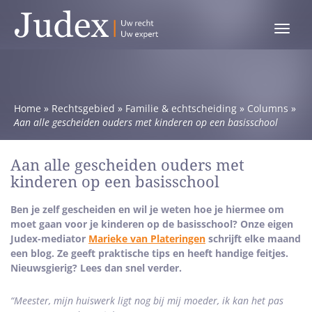
Toggle
menu
Home
»
Rechtsgebied
»
Familie & echtscheiding
»
Columns
»
Aan alle gescheiden ouders met kinderen op een basisschool
Aan alle gescheiden ouders met
kinderen op een basisschool
Ben je zelf gescheiden en wil je weten hoe je hiermee om
moet gaan voor je kinderen op de basisschool? Onze eigen
Judex-mediator
Marieke van Plateringen
schrijft elke maand
een blog. Ze geeft praktische tips en heeft handige feitjes.
Nieuwsgierig? Lees dan snel verder.
“Meester, mijn huiswerk ligt nog bij mij moeder, ik kan het pas