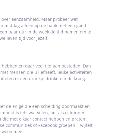
ben over eenzaamheid. Maar probeer wat
en middag alleen op de bank met een goed
 een paar uur in de week de tijd nemen om te
 leven tijd voor jezelf.
n hebben en daar veel tijd aan besteden. Dan
met mensen die u liefheeft, leuke activiteiten
uiteten of een drankje drinken in de kroeg.
niet de enige die een scheiding doormaakt en
heid is iets wat velen, net als u, kunnen
n die met elkaar contact hebben en praten
rse communities of Facebook-groepen. Twijfelt
r gewoon mee.