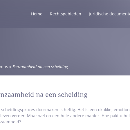
Home
Rechtsgebieden
Juridische document
umns
»
Eenzaamheid na een scheiding
nzaamheid na een scheiding
 scheidingsproces doormaken is heftig. Het is een drukke, emotione
 leven verder. Maar wel op een hele andere manier. Hoe pakt u he
zaamheid?