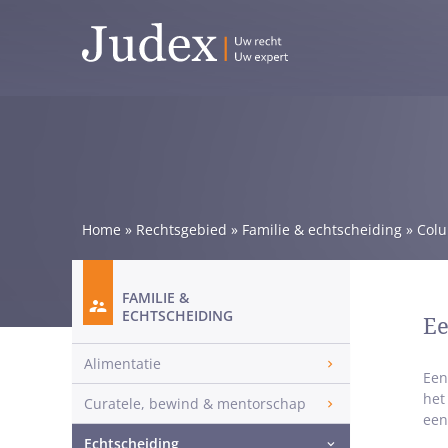
Home
»
Rechtsgebied
»
Familie & echtscheiding
»
Col
FAMILIE &
ECHTSCHEIDING
Ee
Alimentatie
Een
het
Curatele, bewind & mentorschap
een
Echtscheiding