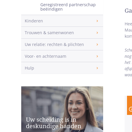
Geregistreerd partnerschap
beëindigen
Ga
Kinderen
Hee
Maa
Trouwen & samenwonen
kom
Uw relatie: rechten & plichten
Sche
Voor- en achternaam
nog 
het
Hulp
afs
waa
Uw scheiding is in
deskundige handen