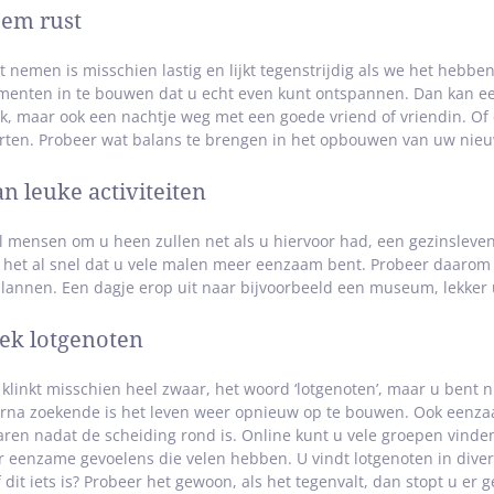
em rust
t nemen is misschien lastig en lijkt tegenstrijdig als we het heb
enten in te bouwen dat u echt even kunt ontspannen. Dan kan e
k, maar ook een nachtje weg met een goede vriend of vriendin. Of
rten. Probeer wat balans te brengen in het opbouwen van uw nieuwe
an leuke activiteiten
l mensen om u heen zullen net als u hiervoor had, een gezinsleve
kt het al snel dat u vele malen meer eenzaam bent. Probeer daarom 
plannen. Een dagje erop uit naar bijvoorbeeld een museum, lekker 
ek lotgenoten
 klinkt misschien heel zwaar, het woord ‘lotgenoten’, maar u bent 
rna zoekende is het leven weer opnieuw op te bouwen. Ook eenzaam
aren nadat de scheiding rond is. Online kunt u vele groepen vinde
r eenzame gevoelens die velen hebben. U vindt lotgenoten in dive
f dit iets is? Probeer het gewoon, als het tegenvalt, dan stopt u e