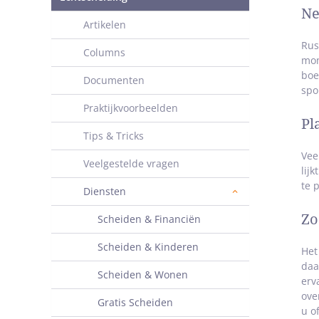
Ne
Artikelen
Rus
Columns
mom
boe
Documenten
spo
Praktijkvoorbeelden
Pl
Tips & Tricks
Vee
Veelgestelde vragen
lij
te 
Diensten
Zo
Scheiden & Financiën
Scheiden & Kinderen
Het
daa
Scheiden & Wonen
erv
ove
Gratis Scheiden
u o