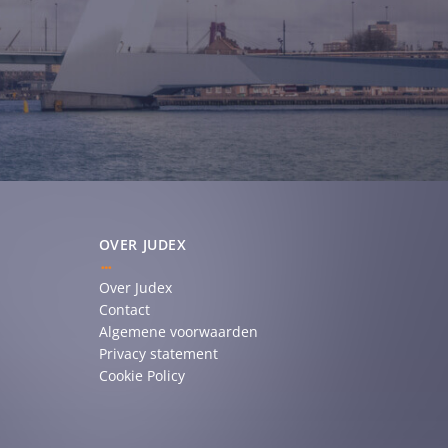
OVER JUDEX
Over Judex
Contact
Algemene voorwaarden
Privacy statement
Cookie Policy