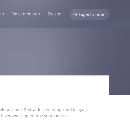
en
Onze diensten
Zoeken
Expert vinden
le periode. Zodra de scheiding rond is, gaat
t leven weer op en hoe voorkomt u