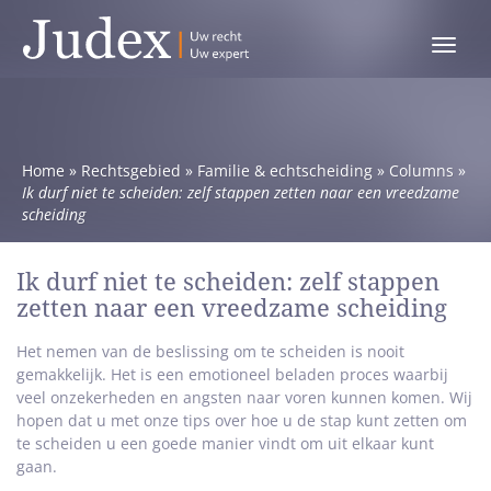
Toggle
menu
Home
»
Rechtsgebied
»
Familie & echtscheiding
»
Columns
»
Ik durf niet te scheiden: zelf stappen zetten naar een vreedzame
scheiding
Ik durf niet te scheiden: zelf stappen
zetten naar een vreedzame scheiding
Het nemen van de beslissing om te scheiden is nooit
gemakkelijk. Het is een emotioneel beladen proces waarbij
veel onzekerheden en angsten naar voren kunnen komen. Wij
hopen dat u met onze tips over hoe u de stap kunt zetten om
te scheiden u een goede manier vindt om uit elkaar kunt
gaan.