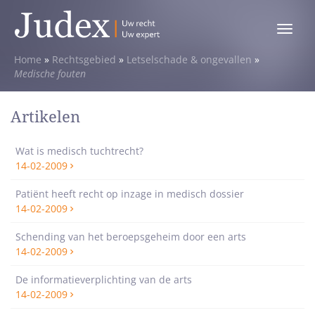
Toggle
menu
Home
»
Rechtsgebied
»
Letselschade & ongevallen
»
Medische fouten
Artikelen
Wat is medisch tuchtrecht?
14-02-2009
Patiënt heeft recht op inzage in medisch dossier
14-02-2009
Schending van het beroepsgeheim door een arts
14-02-2009
De informatieverplichting van de arts
14-02-2009