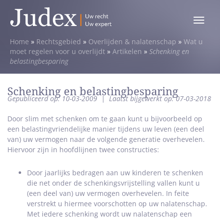
Toggle
menu
Home
»
Rechtsgebied
»
Overlijden & nalatenschap
»
Wat u
moet regelen voor u overlijdt
»
Artikelen
»
Schenking en
belastingbesparing
Schenking en belastingbesparing
Gepubliceerd op: 10-03-2009
|
Laatst bijgewerkt op: 07-03-2018
Door slim met schenken om te gaan kunt u bijvoorbeeld op
een belastingvriendelijke manier tijdens uw leven (een deel
van) uw vermogen naar de volgende generatie overhevelen.
Hiervoor zijn in hoofdlijnen twee constructies:
Door jaarlijks bedragen aan uw kinderen te schenken
die net onder de schenkingsvrijstelling vallen kunt u
(een deel van) uw vermogen overhevelen. In feite
verstrekt u hiermee voorschotten op uw nalatenschap.
Met iedere schenking wordt uw nalatenschap een