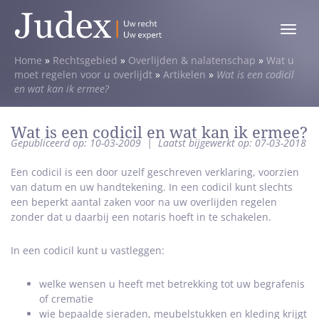
Toggle
menu
Home
»
Rechtsgebied
»
Overlijden & nalatenschap
»
Wat u
moet regelen voor u overlijdt
»
Artikelen
»
Wat is een codicil
en wat kan ik ermee?
Wat is een codicil en wat kan ik ermee?
Gepubliceerd op: 10-03-2009
|
Laatst bijgewerkt op: 07-03-2018
Een codicil is een door uzelf geschreven verklaring, voorzien
van datum en uw handtekening. In een codicil kunt slechts
een beperkt aantal zaken voor na uw overlijden regelen
zonder dat u daarbij een notaris hoeft in te schakelen.
In een codicil kunt u vastleggen:
welke wensen u heeft met betrekking tot uw begrafenis
of crematie
wie bepaalde sieraden, meubelstukken en kleding krijgt