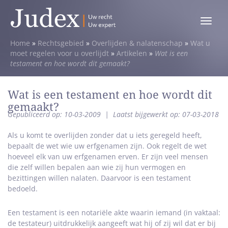
Toggle
menu
Home
»
Rechtsgebied
»
Overlijden & nalatenschap
»
Wat u
moet regelen voor u overlijdt
»
Artikelen
»
Wat is een
testament en hoe wordt dit gemaakt?
Wat is een testament en hoe wordt dit
gemaakt?
Gepubliceerd op: 10-03-2009
|
Laatst bijgewerkt op: 07-03-2018
Als u komt te overlijden zonder dat u iets geregeld heeft,
bepaalt de wet wie uw erfgenamen zijn. Ook regelt de wet
hoeveel elk van uw erfgenamen erven. Er zijn veel mensen
die zelf willen bepalen aan wie zij hun vermogen en
bezittingen willen nalaten. Daarvoor is een testament
bedoeld.
Een testament is een notariële akte waarin iemand (in vaktaal:
de testateur) uitdrukkelijk aangeeft wat hij of zij wil dat er bij