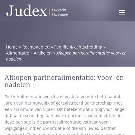
Toggle
menu
Home
»
Rechtsgebied
»
Familie & echtscheiding
»
Alimentatie
»
Artikelen
»
Afkopen partneralimentatie: voor- en
nadelen
Afkopen partneralimentatie: voor- en
nadelen
Partneralimentatie wordt vastgesteld voor de helft aantal
jaren van het huwelijk of geregistreerd partnerschap, met
een maximum van 5 jaar. Dit betekent dat u nog voor lange
tijd na de scheiding aan uw ex-partner vast kunt zitten. In
deze periode is de partneralimentatie vatbaar voor
wijzigingen indien uw situatie of die van uw ex-partner
verandert. Zo kan de partneralimentatie verlaagd maar ook