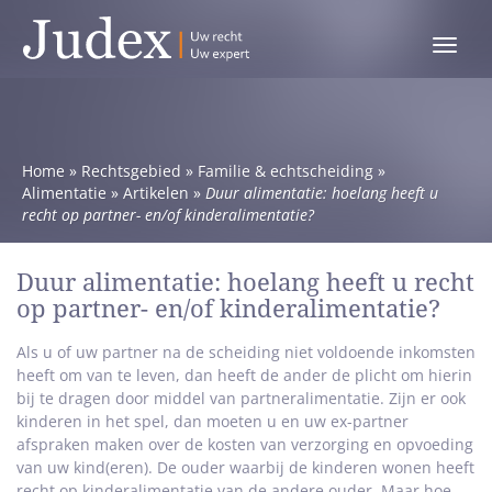
Toggle
menu
Home
»
Rechtsgebied
»
Familie & echtscheiding
»
Alimentatie
»
Artikelen
»
Duur alimentatie: hoelang heeft u
recht op partner- en/of kinderalimentatie?
Duur alimentatie: hoelang heeft u recht
op partner- en/of kinderalimentatie?
Als u of uw partner na de scheiding niet voldoende inkomsten
heeft om van te leven, dan heeft de ander de plicht om hierin
bij te dragen door middel van partneralimentatie. Zijn er ook
kinderen in het spel, dan moeten u en uw ex-partner
afspraken maken over de kosten van verzorging en opvoeding
van uw kind(eren). De ouder waarbij de kinderen wonen heeft
recht op kinderalimentatie van de andere ouder. Maar hoe