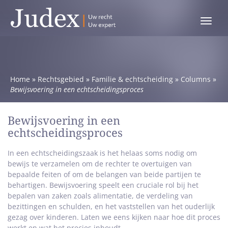
Toggle
menu
Home
»
Rechtsgebied
»
Familie & echtscheiding
»
Columns
»
Bewijsvoering in een echtscheidingsproces
Bewijsvoering in een
echtscheidingsproces
In een echtscheidingszaak is het helaas soms nodig om
bewijs te verzamelen om de rechter te overtuigen van
bepaalde feiten of om de belangen van beide partijen te
behartigen. Bewijsvoering speelt een cruciale rol bij het
bepalen van zaken zoals alimentatie, de verdeling van
bezittingen en schulden, en het vaststellen van het ouderlijk
gezag over kinderen. Laten we eens kijken naar hoe dit proces
werkt en wat het precies inhoudt.