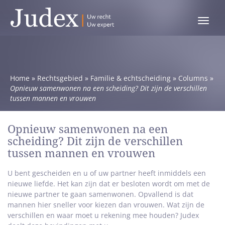
Toggle
menu
Home
»
Rechtsgebied
»
Familie & echtscheiding
»
Columns
»
Opnieuw samenwonen na een scheiding? Dit zijn de verschillen
tussen mannen en vrouwen
Opnieuw samenwonen na een
scheiding? Dit zijn de verschillen
tussen mannen en vrouwen
U bent gescheiden en u of uw partner heeft inmiddels een
nieuwe liefde. Het kan zijn dat er besloten wordt om met de
nieuwe partner te gaan samenwonen. Opvallend is dat
mannen hier sneller voor kiezen dan vrouwen. Wat zijn de
verschillen en waar moet u rekening mee houden? Judex