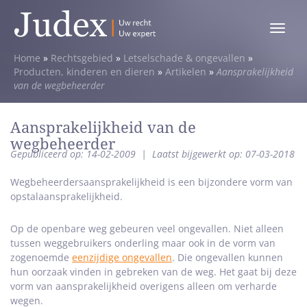
Toggle
menu
Home
»
Rechtsgebied
»
Letselschade & ongevallen
»
Producten, kinderen en dieren
»
Artikelen
»
Aansprakelijkheid
van de wegbeheerder
Aansprakelijkheid van de
wegbeheerder
Gepubliceerd op: 14-02-2009
|
Laatst bijgewerkt op: 07-03-2018
Wegbeheerdersaansprakelijkheid is een bijzondere vorm van
opstalaansprakelijkheid.
Op de openbare weg gebeuren veel ongevallen. Niet alleen
tussen weggebruikers onderling maar ook in de vorm van
zogenoemde
eenzijdige ongevallen
. Die ongevallen kunnen
hun oorzaak vinden in gebreken van de weg. Het gaat bij deze
vorm van aansprakelijkheid overigens alleen om verharde
wegen.