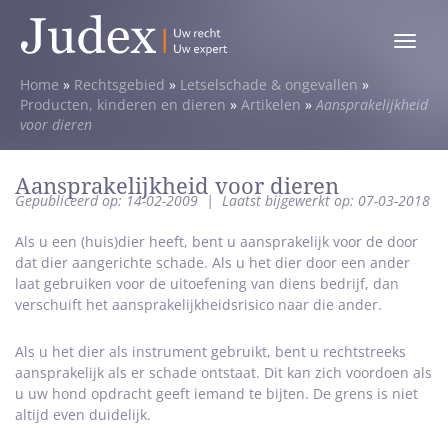
Toggle
menu
Home
»
Rechtsgebied
»
Letselschade & ongevallen
»
Producten, kinderen en dieren
»
Artikelen
»
Aansprakelijkheid
voor dieren
Aansprakelijkheid voor dieren
Gepubliceerd op: 14-02-2009
|
Laatst bijgewerkt op: 07-03-2018
Als u een (huis)dier heeft, bent u aansprakelijk voor de door
dat dier aangerichte schade. Als u het dier door een ander
laat gebruiken voor de uitoefening van diens bedrijf, dan
verschuift het aansprakelijkheidsrisico naar die ander.
Als u het dier als instrument gebruikt, bent u rechtstreeks
aansprakelijk als er schade ontstaat. Dit kan zich voordoen als
u uw hond opdracht geeft iemand te bijten. De grens is niet
altijd even duidelijk.