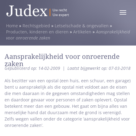
Toggle
menu
Home
»
Rechtsgebied
»
Letselschade & ongevallen
»
Producten, kinderen en dieren
»
Artikelen
»
Aansprakelijkheid
voor onroerende zaken
Aansprakelijkheid voor onroerende
zaken
Gepubliceerd op: 14-02-2009
|
Laatst bijgewerkt op: 07-03-2018
Als bezitter van een opstal (een huis, een schuur, een garage)
bent u aansprakelijk als die opstal niet voldoet aan de eisen
die men daaraan in de gegeven omstandigheden mag stellen
en daardoor gevaar voor personen of zaken oplevert. Opstal
betekent meer dan een gebouw. Het gaat om bijna alles van
menselijke hand dat duurzaam met de grond is verenigd.
Zelfs wegen vallen onder de categorie ‘aansprakelijkheid voor
onroerende zaken’.