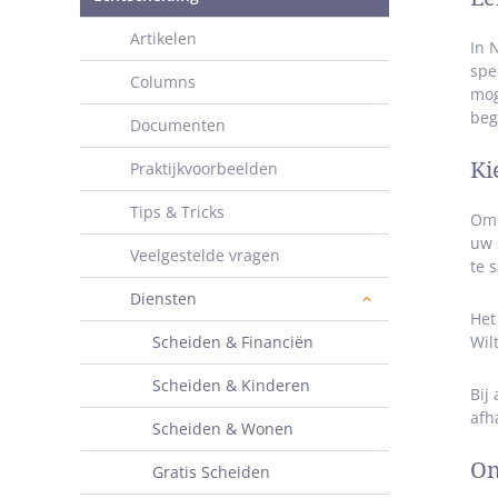
Artikelen
In 
spe
Columns
mog
beg
Documenten
Ki
Praktijkvoorbeelden
Tips & Tricks
Om 
uw 
Veelgestelde vragen
te 
Diensten
Het
Scheiden & Financiën
Wil
Scheiden & Kinderen
Bij
afh
Scheiden & Wonen
On
Gratis Scheiden