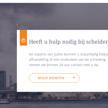
Heeft u hulp nodig bij scheide
De experts van Judex kunnen u onpartijdig helpe
afhandeling of een onderdeel van de scheiding
nemen we binnen 24 uur contact met u op.
BEKIJK DIENSTEN