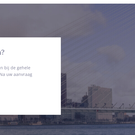
n?
n bij de gehele
. Na uw aanvraag