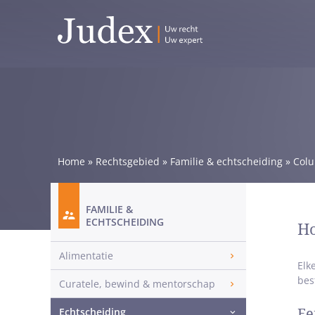
Home
»
Rechtsgebied
»
Familie & echtscheiding
»
Col
FAMILIE &
ECHTSCHEIDING
Ho
Alimentatie
Elk
bes
Curatele, bewind & mentorschap
Echtscheiding
Ee