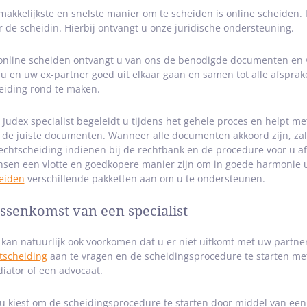
makkelijkste en snelste manier om te scheiden is online scheiden.
r de scheidin. Hierbij ontvangt u onze juridische ondersteuning.
 online scheiden ontvangt u van ons de benodigde documenten en vult
 u en uw ex-partner goed uit elkaar gaan en samen tot alle afspr
eiding rond te maken.
 Judex specialist begeleidt u tijdens het gehele proces en helpt me
 de juiste documenten. Wanneer alle documenten akkoord zijn, zal o
 echtscheiding indienen bij de rechtbank en de procedure voor u af
sen een vlotte en goedkopere manier zijn om in goede harmonie uit
eiden
verschillende pakketten aan om u te ondersteunen.
ssenkomst van een specialist
 kan natuurlijk ook voorkomen dat u er niet uitkomt met uw partner
tscheiding
aan te vragen en de scheidingsprocedure te starten met
iator of een advocaat.
 u kiest om de scheidingsprocedure te starten door middel van ee