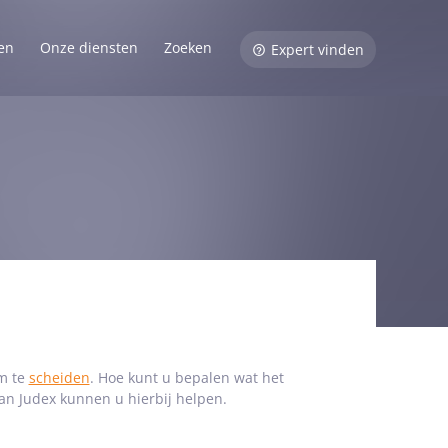
en
Onze diensten
Zoeken
Expert vinden
om te
scheiden
. Hoe kunt u bepalen wat het
van Judex kunnen u hierbij helpen.