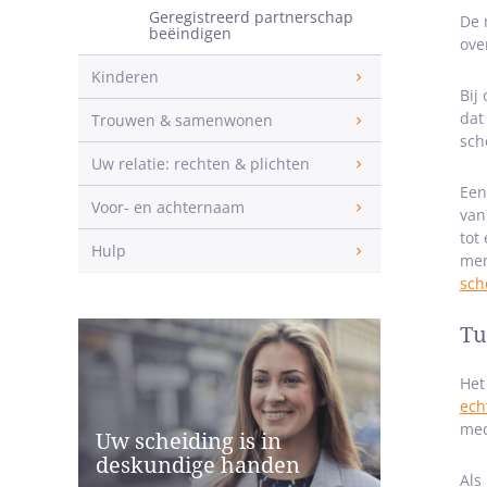
Geregistreerd partnerschap
De 
beëindigen
ove
Kinderen
Bij
dat
Trouwen & samenwonen
sch
Uw relatie: rechten & plichten
Een
Voor- en achternaam
van
tot
Hulp
men
sch
Tu
Het
ech
med
Uw scheiding is in
deskundige handen
Als