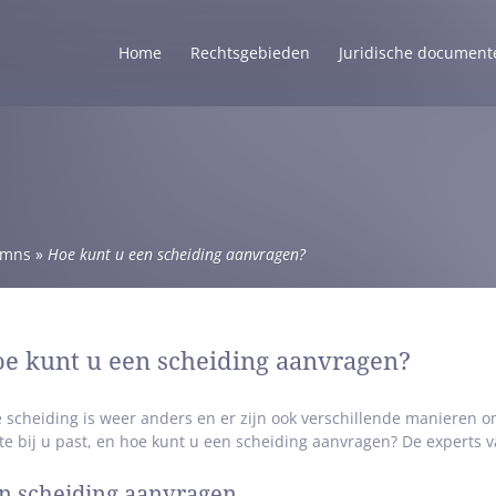
Home
Rechtsgebieden
Juridische document
umns
»
Hoe kunt u een scheiding aanvragen?
e kunt u een scheiding aanvragen?
e scheiding is weer anders en er zijn ook verschillende manieren 
te bij u past, en hoe kunt u een scheiding aanvragen? De experts 
n scheiding aanvragen