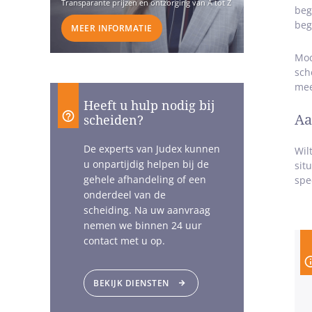
Transparante prijzen en ontzorging van A tot Z
beg
beg
MEER INFORMATIE
Moc
sch
mee
Heeft u hulp nodig bij
Aa
scheiden?
De experts van Judex kunnen
Wil
u onpartijdig helpen bij de
sit
gehele afhandeling of een
spe
onderdeel van de
scheiding. Na uw aanvraag
nemen we binnen 24 uur
contact met u op.
BEKIJK DIENSTEN