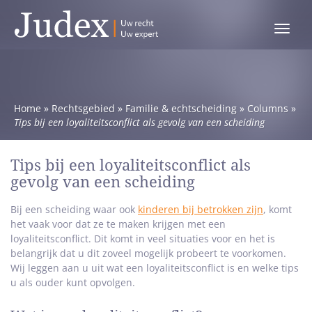
Toggle
menu
Home
»
Rechtsgebied
»
Familie & echtscheiding
»
Columns
»
Tips bij een loyaliteitsconflict als gevolg van een scheiding
Tips bij een loyaliteitsconflict als
gevolg van een scheiding
Bij een scheiding waar ook
kinderen bij betrokken zijn
, komt
het vaak voor dat ze te maken krijgen met een
loyaliteitsconflict. Dit komt in veel situaties voor en het is
belangrijk dat u dit zoveel mogelijk probeert te voorkomen.
Wij leggen aan u uit wat een loyaliteitsconflict is en welke tips
u als ouder kunt opvolgen.