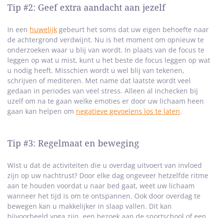
Tip #2: Geef extra aandacht aan jezelf
In een
huwelijk
gebeurt het soms dat uw eigen behoefte naar
de achtergrond verdwijnt. Nu is het moment om opnieuw te
onderzoeken waar u blij van wordt. In plaats van de focus te
leggen op wat u mist, kunt u het beste de focus leggen op wat
u nodig heeft. Misschien wordt u wel blij van tekenen,
schrijven of mediteren. Met name dat laatste wordt veel
gedaan in periodes van veel stress. Alleen al inchecken bij
uzelf om na te gaan welke emoties er door uw lichaam heen
gaan kan helpen om
negatieve gevoelens los te laten
.
Tip #3: Regelmaat en beweging
Wist u dat de activiteiten die u overdag uitvoert van invloed
zijn op uw nachtrust? Door elke dag ongeveer hetzelfde ritme
aan te houden voordat u naar bed gaat, weet uw lichaam
wanneer het tijd is om te ontspannen. Ook door overdag te
bewegen kan u makkelijker in slaap vallen. Dit kan
bijvoorbeeld yoga zijn, een bezoek aan de sportschool of een