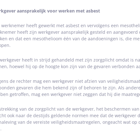
kgever aansprakelijk voor werken met asbest
 werknemer heeft gewerkt met asbest en vervolgens een mesotheli
knemer heeft zijn werkgever aansprakelijk gesteld en aangevoerd 
ken en dat een mesothelioom één van de aandoeningen is, die men
open.
werkgever heeft in strijd gehandeld met zijn zorgplicht omdat is na
en, hoewel hij op de hoogte kon zijn van de gevaren verbonden a
gens de rechter mag een werkgever niet afzien van veiligheidsmaa
bonden gevaren die hem bekend zijn of behoren te zijn. Als andere
ben getroffen, mag een werkgever niet zeggen dat hij die maatreg
strekking van de zorgplicht van de werkgever, het beschermen van 
cht ook naar de destijds geldende normen mee dat de werkgever di
naleving van de vereiste veiligheidsmaatregelen, ongeacht wat op di
.