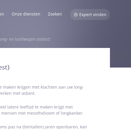
en
Onze diensten
Zoeken
Expert vinden
ong- en luchtwegen (asbest)
st)
te maken krijgen met klachten aan uw long-
werken met asbest.
l latere leeftijd te maken krijgt met
 om mensen met mesothelioom of longkanker.
ms pas na (tientallen) jaren openbaren, kan