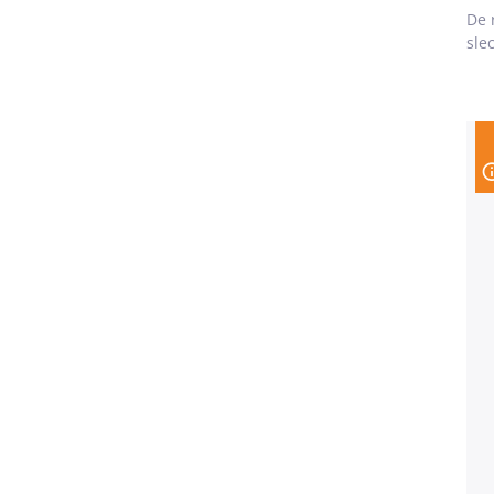
De 
sle