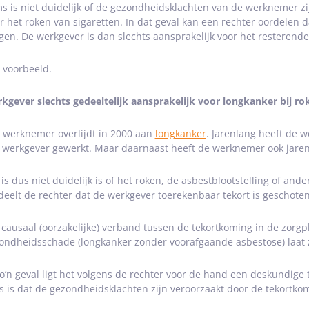
s is niet duidelijk of de gezondheidsklachten van de werknemer zi
r het roken van sigaretten. In dat geval kan een rechter oordelen 
gen. De werkgever is dan slechts aansprakelijk voor het resterend
 voorbeeld.
kgever slechts gedeeltelijk aansprakelijk voor longkanker bij 
 werknemer overlijdt in 2000 aan
longkanker
. Jarenlang heeft de 
 werkgever gewerkt. Maar daarnaast heeft de werknemer ook jaren
 is dus niet duidelijk is of het roken, de asbestblootstelling of an
deelt de rechter dat de werkgever toerekenbaar tekort is geschote
 causaal (oorzakelijke) verband tussen de tekortkoming in de zorg
ondheidsschade (longkanker zonder voorafgaande asbestose) laat zi
zo’n geval ligt het volgens de rechter voor de hand een deskundige
s is dat de gezondheidsklachten zijn veroorzaakt door de tekortko