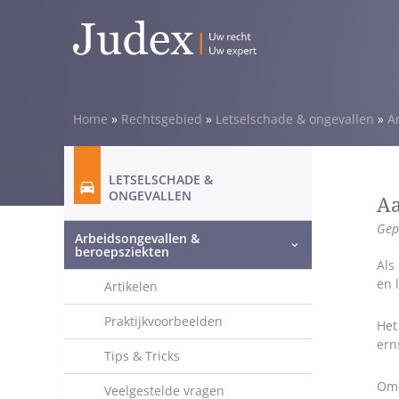
Home
»
Rechtsgebied
»
Letselschade & ongevallen
»
A
LETSELSCHADE &
ONGEVALLEN
Aa
Gep
Arbeidsongevallen &
beroepsziekten
Als
en 
Artikelen
Praktijkvoorbeelden
Het
ern
Tips & Tricks
Omd
Veelgestelde vragen