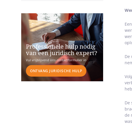
Wer
Een
wer
wer
opl
Professionele hulp nodig
van een juridisch expert?
De 
Vul vrijblijvend ons contactformulier in
nem
ONTVANG JURIDISCHE HULP
Vol
ver
heb
De 
bra
de 
was