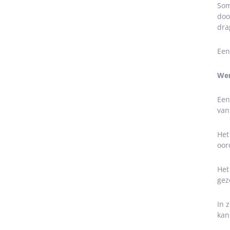
Som
doo
dra
Een
Wer
Een
van
Het
oor
Het
gez
In 
kan