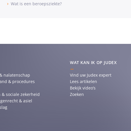
Wat is een beroepsziekte?
WAT KAN IK OP JUDEX
 & nalatenschap
Vind uw Judex expert
tand & procedures
Lees artikelen
Bekijk video’s
 & sociale zekerheid
Zoeken
genrecht & asiel
slag