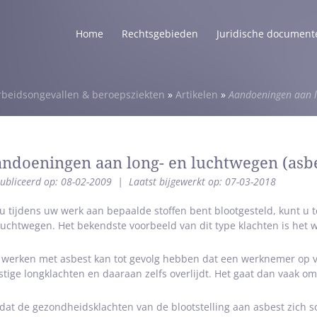
Home
Rechtsgebieden
Juridische document
rbeidsongevallen & beroepsziekten
»
Artikelen
»
Aandoeningen aan l
ndoeningen aan long- en luchtwegen (asbe
ubliceerd op: 08-02-2009
|
Laatst bijgewerkt op: 07-03-2018
 u tijdens uw werk aan bepaalde stoffen bent blootgesteld, kunt u 
luchtwegen. Het bekendste voorbeeld van dit type klachten is het 
 werken met asbest kan tot gevolg hebben dat een werknemer op vee
stige longklachten en daaraan zelfs overlijdt. Het gaat dan vaak
at de gezondheidsklachten van de blootstelling aan asbest zich so