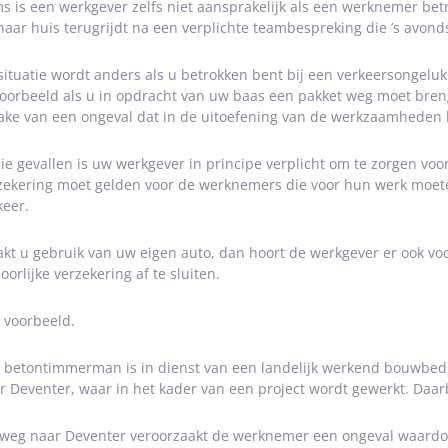
s is een werkgever zelfs niet aansprakelijk als een werknemer betr
 naar huis terugrijdt na een verplichte teambespreking die ’s avon
situatie wordt anders als u betrokken bent bij een verkeersongel
voorbeeld als u in opdracht van uw baas een pakket weg moet breng
ake van een ongeval dat in de uitoefening van de werkzaamheden 
die gevallen is uw werkgever in principe verplicht om te zorgen voo
zekering moet gelden voor de werknemers die voor hun werk moe
keer.
kt u gebruik van uw eigen auto, dan hoort de werkgever er ook voor
oorlijke verzekering af te sluiten.
 voorbeeld.
 betontimmerman is in dienst van een landelijk werkend bouwbedrij
r Deventer, waar in het kader van een project wordt gewerkt. Daarbi
weg naar Deventer veroorzaakt de werknemer een ongeval waardoor 