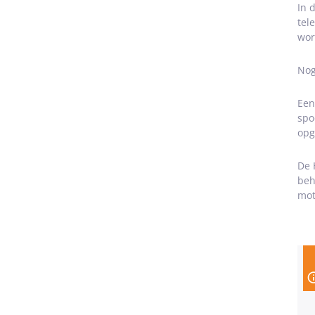
In 
tel
wor
Nog
Een
spo
opg
De 
beh
mot