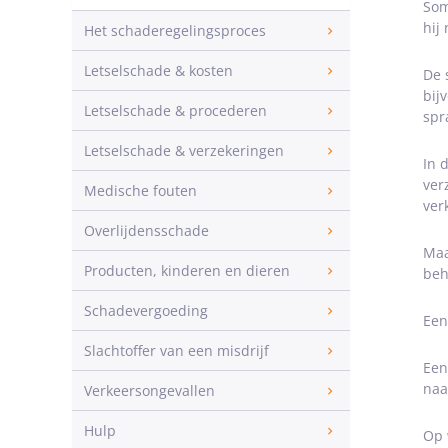
Som
hij
Het schaderegelingsproces
Letselschade & kosten
De 
bij
Letselschade & procederen
spr
Letselschade & verzekeringen
In 
ver
Medische fouten
ver
Overlijdensschade
Maa
Producten, kinderen en dieren
beh
Schadevergoeding
Een
Slachtoffer van een misdrijf
Een
naa
Verkeersongevallen
Hulp
Op 