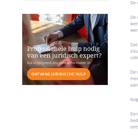
De 
De 
wer
wer
Dat
Professionele hulp nodig
sit
van een juridisch expert?
col
Vul vrijblijvend ons contactformulier in
De 
ONTVANG JURIDISCHE HULP
med
aan
Nog
Een
bed
ont