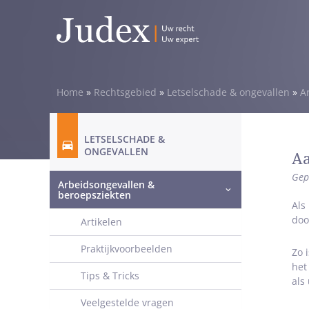
Home
»
Rechtsgebied
»
Letselschade & ongevallen
»
A
LETSELSCHADE &
ONGEVALLEN
Aa
Gep
Arbeidsongevallen &
beroepsziekten
Als
doo
Artikelen
Praktijkvoorbeelden
Zo 
het
Tips & Tricks
als
Veelgestelde vragen