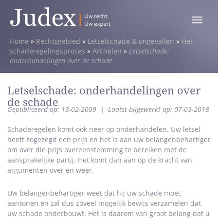
Toggle
menu
Home
»
Rechtsgebied
»
Letselschade & ongevallen
»
Het
schaderegelingsproces
»
Artikelen
»
Letselschade:
onderhandelingen over de schade
Letselschade: onderhandelingen over
de schade
Gepubliceerd op: 13-02-2009
|
Laatst bijgewerkt op: 07-03-2018
Schaderegelen komt ook neer op onderhandelen. Uw letsel
heeft zogezegd een prijs en het is aan uw belangenbehartiger
om over die prijs overeenstemming te bereiken met de
aansprakelijke partij. Het komt dan aan op de kracht van
argumenten over en weer.
Uw belangenbehartiger weet dat hij uw schade moet
aantonen en zal dus zoveel mogelijk bewijs verzamelen dat
uw schade onderbouwt. Het is daarom van groot belang dat u