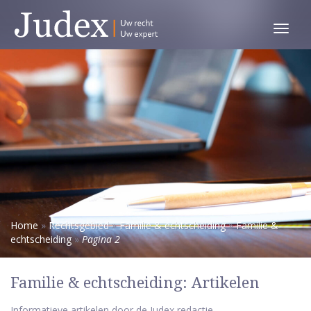
Toggl
menu
Home
»
Rechtsgebied
»
Familie & echtscheiding
»
Familie &
echtscheiding
»
Pagina 2
Familie & echtscheiding: Artikelen
Informatieve artikelen door de Judex redactie