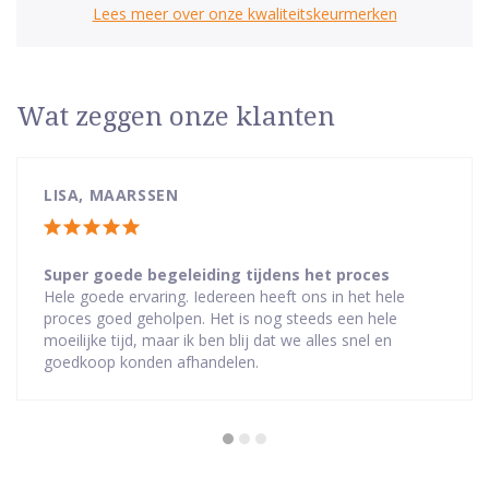
Lees meer over onze kwaliteitskeurmerken
Wat zeggen onze klanten
LISA, MAARSSEN
Totale
waardering:
Super goede begeleiding tijdens het proces
Hele goede ervaring. Iedereen heeft ons in het hele
5
proces goed geholpen. Het is nog steeds een hele
van
moeilijke tijd, maar ik ben blij dat we alles snel en
5
goedkoop konden afhandelen.
sterren