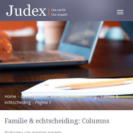
Toggl
menu
Home
»
Rechtsgebied
»
Familie & echtscheiding
»
Familie &
echtscheiding
»
Pagina 7
Familie & echtscheiding: Columns
Bijdragen van externe experts