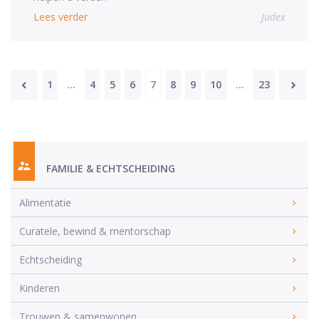
Lees verder
Judex
1
…
4
5
6
7
8
9
10
…
23
FAMILIE & ECHTSCHEIDING
Alimentatie
Curatele, bewind & mentorschap
Echtscheiding
Kinderen
Trouwen & samenwonen