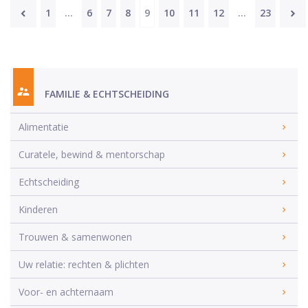
1
…
6
7
8
9
10
11
12
…
23
FAMILIE & ECHTSCHEIDING
Alimentatie
Curatele, bewind & mentorschap
Echtscheiding
Kinderen
Trouwen & samenwonen
Uw relatie: rechten & plichten
Voor- en achternaam