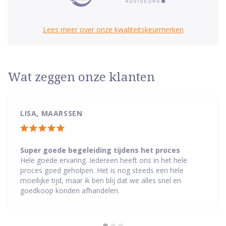
Lees meer over onze kwaliteitskeurmerken
Wat zeggen onze klanten
LISA, MAARSSEN
Totale
waardering:
Super goede begeleiding tijdens het proces
Hele goede ervaring. Iedereen heeft ons in het hele
5
proces goed geholpen. Het is nog steeds een hele
van
moeilijke tijd, maar ik ben blij dat we alles snel en
5
goedkoop konden afhandelen.
sterren