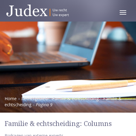
Toggl
menu
Home
»
Rechtsgebied
»
Familie & echtscheiding
»
Familie &
echtscheiding
»
Pagina 9
Familie & echtscheiding: Columns
Bijdragen van externe experts