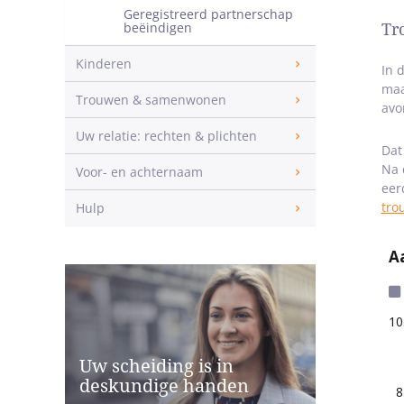
Geregistreerd partnerschap
beëindigen
Tr
Kinderen
In 
maa
Trouwen & samenwonen
avo
Uw relatie: rechten & plichten
Dat
Na 
Voor- en achternaam
eer
tro
Hulp
Uw scheiding is in
deskundige handen