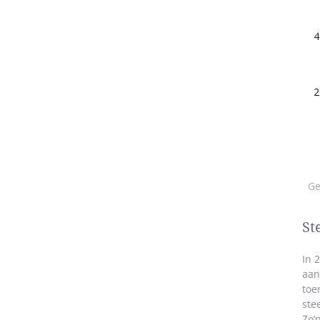
St
In 
aan
toe
ste
Zo’