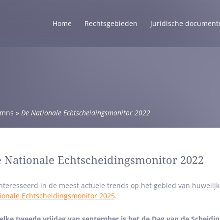
Home
Rechtsgebieden
Juridische document
umns
»
De Nationale Echtscheidingsmonitor 2022
 Nationale Echtscheidingsmonitor 2022
nteresseerd in de meest actuele trends op het gebied van huwelij
ionale Echtscheidingsmonitor 2025
.
elke tweede vrijdag van september is het de Dag van de Scheidi