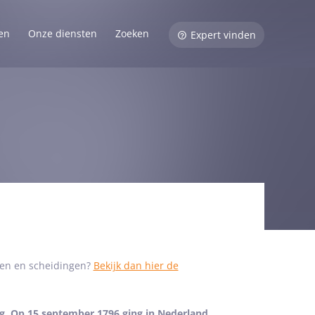
en
Onze diensten
Zoeken
Expert vinden
ken en scheidingen?
Bekijk dan hier de
ng. Op 15 september 1796 ging in Nederland