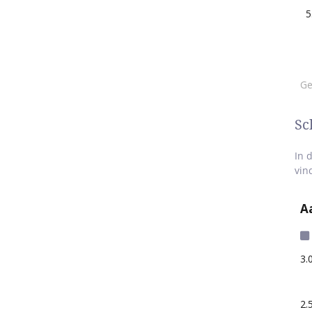
Sc
In 
vin