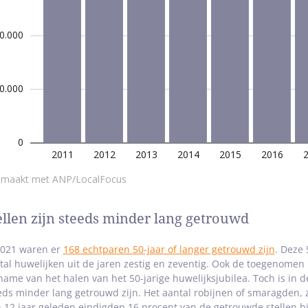
ellen zijn steeds minder lang getrouwd
2021 waren er
168 echtparen 50-jaar of langer getrouwd zijn
. Deze
tal huwelijken uit de jaren zestig en zeventig. Ook de toegenomen l
name van het halen van het 50-jarige huwelijksjubilea. Toch is in d
eds minder lang getrouwd zijn. Het aantal robijnen of smaragden, 
n 12 jaar geleden eindigden 16 procent van de getrouwde stellen b