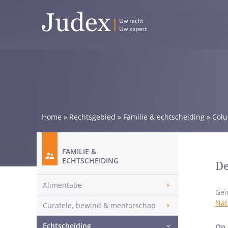
Home
»
Rechtsgebied
»
Familie & echtscheiding
»
Col
FAMILIE &
ECHTSCHEIDING
De
Alimentatie
Geï
Nat
Curatele, bewind & mentorschap
Echtscheiding
Op 