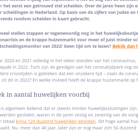
r het eerst een getrouwd stel scheiden. Over de jaren heen zijn er
r scheidingen in Nederland. Op basis van de cijfers van Judex en
trends rondom scheiden in kaart gebracht.
veel stellen stappen er tegenwoordig nog in het huwelijksbootje
onacrisis en de krappe huizenmarkt voor meer of juist minder sche
tscheidingsmonitor van 2022! Geen tijd om te lezen?
Bekijk dan 
r 2020 en 2021 volledig in het teken stonden van het coronavirus,
epakt in 2022. Toch zijn de gevolgen van het coronatijdperk nog ste
dere crisistijden is gebleken dat een onzekere tijd – zoals de corona
 zit dit in 2022? En welke invloed heeft de krappe huizenmarkt op 
ek in aantal huwelijken voorbij
 is algemeen bekend dat er steeds minder huwelijkssluitingen zijn.
 werden gesloten, waren in de jaren zestig en zeventig van de vor
in totaal
bijna 124 duizend huwelijken gesloten
. Dit hoge aantal huw
aald. Nu, meer dan 40 jaar, later zijn er nog maar zo’n 56 duizend 