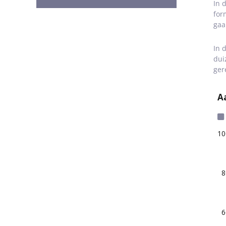
In 
for
gaa
In 
dui
ger