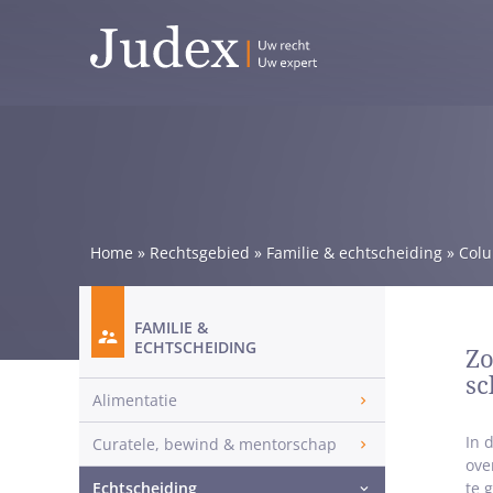
Home
»
Rechtsgebied
»
Familie & echtscheiding
»
Col
FAMILIE &
ECHTSCHEIDING
Zo
sc
Alimentatie
In 
Curatele, bewind & mentorschap
ove
Echtscheiding
te 