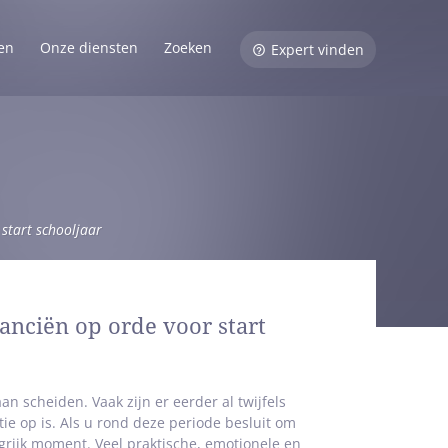
en
Onze diensten
Zoeken
Expert vinden
 start schooljaar
nanciën op orde voor start
 scheiden. Vaak zijn er eerder al twijfels
ie op is. Als u rond deze periode besluit om
grijk moment. Veel praktische, emotionele en