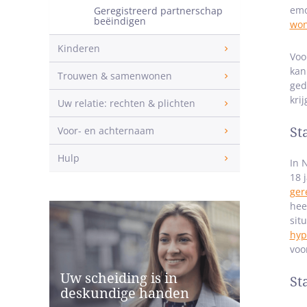
emo
Geregistreerd partnerschap
beëindigen
wo
Kinderen
Voo
kan
Trouwen & samenwonen
ged
kri
Uw relatie: rechten & plichten
Voor- en achternaam
St
Hulp
In 
18 
ger
hee
sit
hyp
voo
Uw scheiding is in
St
deskundige handen