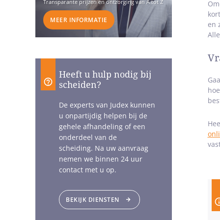
Transparante prijzen en ontzorging van A tot Z
Omd
kor
MEER INFORMATIE
en 
All
Vr
Heeft u hulp nodig bij
Gaa
scheiden?
hoe
bes
De experts van Judex kunnen
u onpartijdig helpen bij de
Hee
gehele afhandeling of een
onl
onderdeel van de
vas
scheiding. Na uw aanvraag
nemen we binnen 24 uur
contact met u op.
BEKIJK DIENSTEN