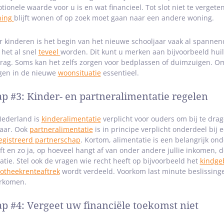
tionele waarde voor u is en wat financieel. Tot slot niet te verget
ning
blijft wonen of op zoek moet gaan naar een andere woning.
r kinderen is het begin van het nieuwe schooljaar vaak al spannend
 het al snel
teveel
worden. Dit kunt u merken aan bijvoorbeeld huilb
rag. Soms kan het zelfs zorgen voor bedplassen of duimzuigen. Om 
jgen in de nieuwe
woonsituatie
essentieel.
ap #3: Kinder- en partneralimentatie regelen
Nederland is
kinderalimentatie
verplicht voor ouders om bij te dra
jaar. Ook
partneralimentatie
is in principe verplicht onderdeel bij 
egistreerd partnerschap
. Kortom, alimentatie is een belangrijk ond
ft en zo ja, op hoeveel hangt af van onder andere jullie inkomen, de
uatie. Stel ook de vragen wie recht heeft op bijvoorbeeld het
kindge
otheekrenteaftrek
wordt verdeeld. Voorkom last minute beslissinge
rkomen.
ap #4: Vergeet uw financiële toekomst niet