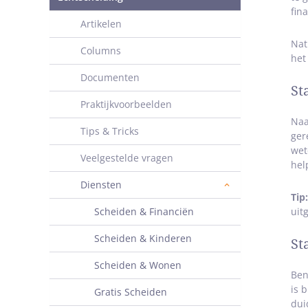
fin
Artikelen
Nat
Columns
het
Documenten
St
Praktijkvoorbeelden
Naa
Tips & Tricks
ger
wet
Veelgestelde vragen
hel
Diensten
Tip
Scheiden & Financiën
uit
Scheiden & Kinderen
St
Scheiden & Wonen
Ben
is 
Gratis Scheiden
dui