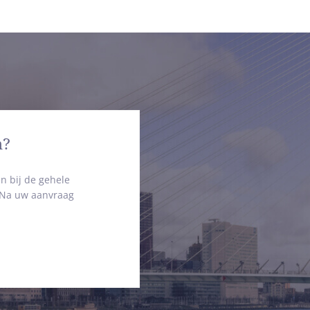
n?
n bij de gehele
. Na uw aanvraag