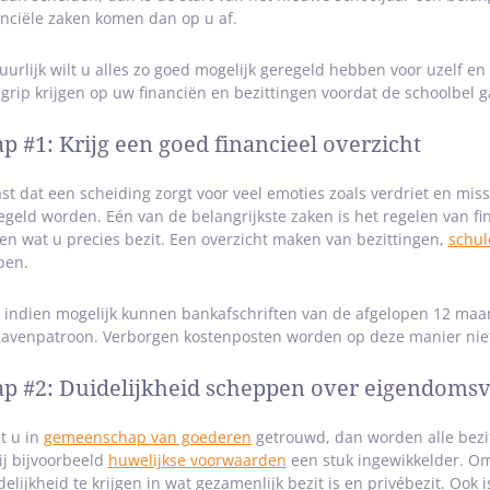
anciële zaken komen dan op u af.
uurlijk wilt u alles zo goed mogelijk geregeld hebben voor uzelf 
 grip krijgen op uw financiën en bezittingen voordat de schoolbel g
ap #1: Krijg een goed financieel overzicht
st dat een scheiding zorgt voor veel emoties zoals verdriet en mis
egeld worden. Eén van de belangrijkste zaken is het regelen van fin
en wat u precies bezit. Een overzicht maken van bezittingen,
schu
pen.
:
indien mogelijk kunnen bankafschriften van de afgelopen 12 maand
gavenpatroon. Verborgen kostenposten worden op deze manier niet
ap #2: Duidelijkheid scheppen over eigendoms
t u in
gemeenschap van goederen
getrouwd, dan worden alle bezit
bij bijvoorbeeld
huwelijkse voorwaarden
een stuk ingewikkelder. Om
delijkheid te krijgen in wat gezamenlijk bezit is en privébezit. Ook