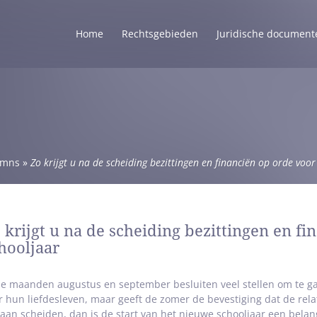
Home
Rechtsgebieden
Juridische document
umns
»
Zo krijgt u na de scheiding bezittingen en financiën op orde voor
 krijgt u na de scheiding bezittingen en fi
hooljaar
de maanden augustus en september besluiten veel stellen om te gaan
r hun liefdesleven, maar geeft de zomer de bevestiging dat de relat
gaan scheiden, dan is de start van het nieuwe schooljaar een belan