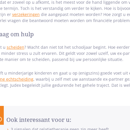
at er zoveel op u afkomt, is het meest voor de hand liggende om voo
te termijn. Toch is het verstandig om verder te kijken. Hoe is bijvo
zijn er
verzekeringen
die aangepast moeten worden? Hoe zorgt u er
erlei vragen die beantwoord moeten worden om financiële problem
aag om hulp
t u
scheiden
? Wacht dan niet tot het schooljaar begint. Hoe eerder 
 minder stress u zult ervaren. Dit geldt voor zowel uzelf, uw ex-par
te manier om te scheiden, passend bij uw persoonlijke situatie.
ft u minderjarige kinderen en gaat u op (enigszins) goede voet uit 
ine echtscheiding
, waarbij u zelf met uw aanstaande ex-partner ge
tlegt. Judex begeleidt jullie gedurende het gehele traject. Dat is wel
Ook interessant voor u:
3 signalen dat relatietherapie geen zin meer heeft