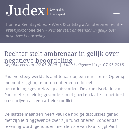
Toggle
menu
Home
»
Rechtsgebied
»
Werk & ontslag
»
Ambtenarenrecht
»
Praktijkvoorbeelden
»
Rechter stelt ambtenaar in gelijk over
negatieve beoordeling
Rechter stelt ambtenaar in gelijk over
negatieve beoordeling
Gepubliceerd op: 02-03-2009
|
Laatst bijgewerkt op: 07-03-2018
Paul Versteeg werkt als ambtenaar bij een ministerie. Op enig
moment krijgt hij te horen dat er een officieel
beoordelingsgesprek zal plaatsvinden. De arbeidsrelatie van
Paul met zijn leidinggevende is niet goed en laat zich het best
omschrijven als een arbeidsconflict.
De laatste maanden heeft Paul de nodige discussies gehad
met zijn leidinggevende over zijn functioneren. Zonder dat
rekening wordt gehouden met de visie van Paul krijgt Paul