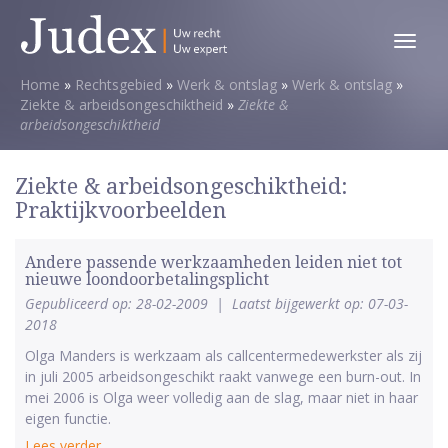
Toggl
menu
Home
»
Rechtsgebied
»
Werk & ontslag
»
Werk & ontslag
»
Ziekte & arbeidsongeschiktheid
»
Ziekte &
arbeidsongeschiktheid
Ziekte & arbeidsongeschiktheid:
Praktijkvoorbeelden
Andere passende werkzaamheden leiden niet tot
nieuwe loondoorbetalingsplicht
Gepubliceerd op: 28-02-2009
|
Laatst bijgewerkt op: 07-03-
2018
Olga Manders is werkzaam als callcentermedewerkster als zij
in juli 2005 arbeidsongeschikt raakt vanwege een burn-out. In
mei 2006 is Olga weer volledig aan de slag, maar niet in haar
eigen functie.
Lees verder