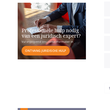
Professionele hulp nodig
van een juridisch expert?
Vul vrijblijvend ons contactformulier in
ONTVANG JURIDISCHE HULP