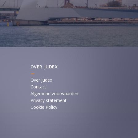
OVER JUDEX
Over Judex
Contact
Algemene voorwaarden
Privacy statement
Cookie Policy