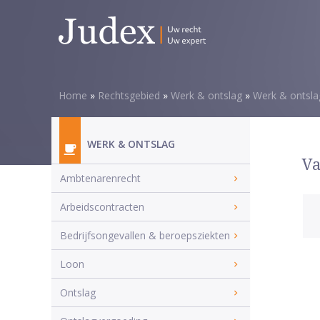
Home
»
Rechtsgebied
»
Werk & ontslag
»
Werk & ontsla
WERK & ONTSLAG
Va
Ambtenarenrecht
Arbeidscontracten
Bedrijfsongevallen & beroepsziekten
Loon
Ontslag