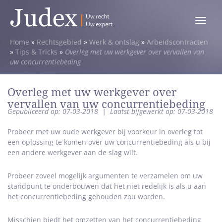
Toggle
menu
Home
»
Rechtsgebied
»
Werk & ontslag
»
Arbeidscontracten
»
Tips & Tricks
»
Overleg met uw werkgever over vervallen van
uw concurrentiebeding
Overleg met uw werkgever over
vervallen van uw concurrentiebeding
Gepubliceerd op: 07-03-2018
|
Laatst bijgewerkt op: 07-03-2018
Probeer met uw oude werkgever bij voorkeur in overleg tot
een oplossing te komen over uw concurrentiebeding als u bij
een andere werkgever aan de slag wilt.
Probeer zoveel mogelijk argumenten te verzamelen om uw
standpunt te onderbouwen dat het niet redelijk is als u aan
het concurrentiebeding gehouden zou worden.
Misschien biedt het omzetten van het concurrentiebeding