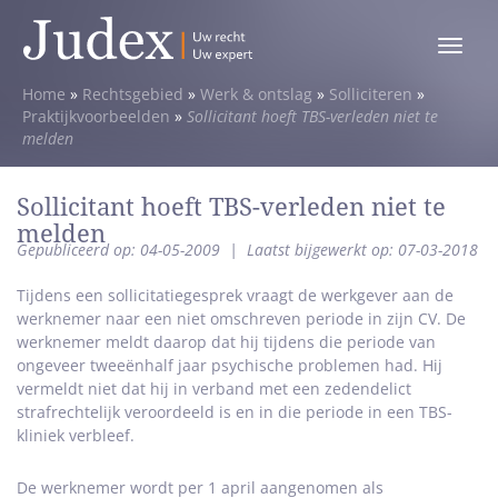
Toggle
menu
Home
»
Rechtsgebied
»
Werk & ontslag
»
Solliciteren
»
Praktijkvoorbeelden
»
Sollicitant hoeft TBS-verleden niet te
melden
Sollicitant hoeft TBS-verleden niet te
melden
Gepubliceerd op: 04-05-2009
|
Laatst bijgewerkt op: 07-03-2018
Tijdens een sollicitatiegesprek vraagt de werkgever aan de
werknemer naar een niet omschreven periode in zijn CV. De
werknemer meldt daarop dat hij tijdens die periode van
ongeveer tweeënhalf jaar psychische problemen had. Hij
vermeldt niet dat hij in verband met een zedendelict
strafrechtelijk veroordeeld is en in die periode in een TBS-
kliniek verbleef.
De werknemer wordt per 1 april aangenomen als